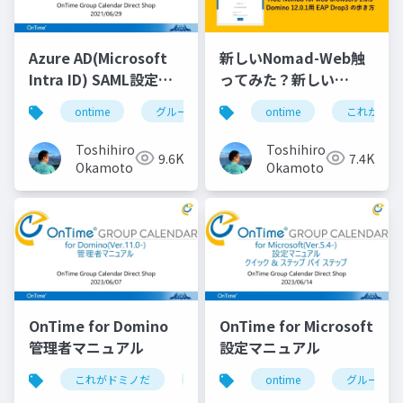
Azure AD(Microsoft
新しいNomad-Web触
Intra ID) SAML設定マ
ってみた？新しい
ニュアル
Nomad Web用 HCL
ontime
グループカレンダー
ontime
組織カレンダー
これがドミ
Nomad for web
browsers 1.0.5
Toshihiro
Toshihiro
9.6K
7.4K
Domino 12.0.1用 EAP
Okamoto
Okamoto
Drop3 の歩き方
OnTime for Domino
OnTime for Microsoft
管理者マニュアル
設定マニュアル
これがドミノだ
ontime
ontime
hcl
domino
グループカ