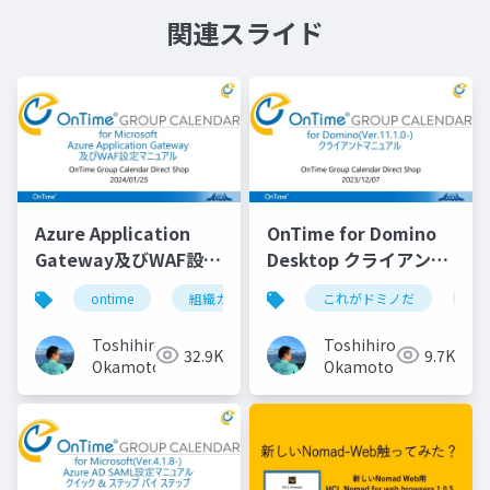
関連スライド
Azure Application
OnTime for Domino
Gateway及びWAF設定
Desktop クライアント
マニュアル
マニュアル
ontime
組織カレンダー
これがドミノだ
組織スケジュール
on
Toshihiro
Toshihiro
32.9K
9.7K
Okamoto
Okamoto