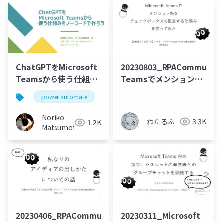
ChatGPTをMicrosoft
20230803_RPACommunity
Teamsから使う仕組み
Teamsでメンション先
をノーコードで作ろう
をチェックボックスで
power automate
chatgpt
no-code
指定する仕組みを作っ
てみた
Noriko
わたるふ
3.3K
1.2K
Matsumoto
20230406_RPACommunity_
20230311_Microsoft