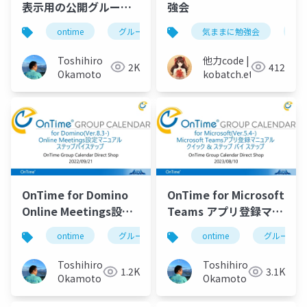
表示用の公開グループ
強会
設定例資料
ontime
グループカレンダー
気ままに勉強会
組織カレンダー
po
Toshihiro
他力code |
2K
412
Okamoto
kobatch.eth
OnTime for Domino
OnTime for Microsoft
Online Meetings設定
Teams アプリ登録マニ
マニュアル
ュアル
ontime
グループカレンダー
ontime
組織カレンダー
グループカ
Toshihiro
Toshihiro
1.2K
3.1K
Okamoto
Okamoto