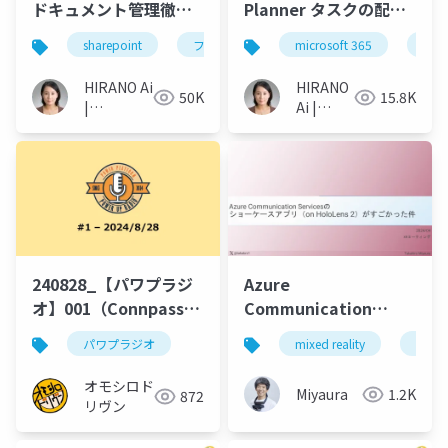
ドキュメント管理徹底
Planner タスクの配布
詳解 - フル機能を使っ
機能を利用して繰り返
sharepoint
ファイル管理
microsoft 365
microsoft365
タス
o
た高度な管理
しタスク作成をしよう
HIRANO Ai
HIRANO
50K
15.8K
|
Ai |
Microsoft
Microsoft
MVP 👉 ❤️
MVP 👉
SharePoint
❤️
SharePoint
240828_【パワプラジ
Azure
オ】001（Connpass公
Communication
開用）
Servicesのショーケー
パワプラジオ
mixed reality
xrmtg
スアプリ（on
HoloLens 2）がすごか
オモシロド
Miyaura
1.2K
872
った件
リヴン