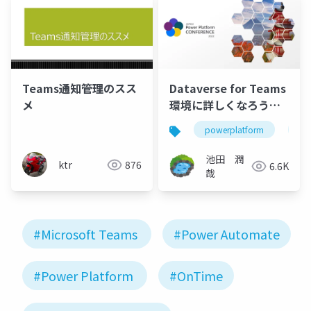
Teams通知管理のスス
Dataverse for Teams
メ
環境に詳しくなろう～
小技を添えて～
powerplatform
da
池田 潤
ktr
876
6.6K
哉
#Microsoft Teams
#Power Automate
#Power Platform
#OnTime