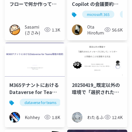
フローで何か作ってみ
Copilot の会議要約を
た話
利用する - パソコンで
microsoft 365
copi
発言者を識別して文字
起こしを行う機能の紹
Sasami
Ota
1.3K
56.6K
介
(ささみ)
Hirofumi
M365テナントにおける
20250419_既定以外の
Dataverse for Teams
環境で「選択されたメ
環境の制約
ッセージに対して」ト
dataverse for teams
powerplatform
powerapps
リガーと同様のことを
実現する方法
Kohhey
1.8K
わたるふ
12.4K