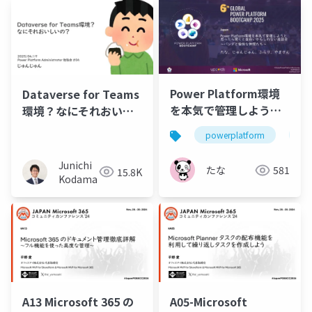
Power Platform環境
Dataverse for Teams
を本気で管理しようと
環境？なにそれおいし
思ったら聞くと面白い
いの？
powerplatform
gp
かもしれない座談会 ～
パンダと愉快な仲間た
Junichi
たな
581
15.8K
ち～
Kodama
A13 Microsoft 365 の
A05-Microsoft