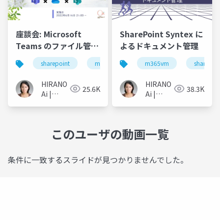
座談会: Microsoft
SharePoint Syntex に
Teams のファイル管理
よるドキュメント管理
について語ろう!
sharepoint
microsoft teams
m365vm
ファイル管理
sharepoi
HIRANO
HIRANO
25.6K
38.3K
Ai |
Ai |
Microsoft
Microsoft
MVP 👉
MVP 👉
❤️
❤️
このユーザの動画一覧
SharePoint
SharePoint
条件に一致するスライドが見つかりませんでした。