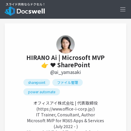
Ope
HIRANO Ai | Microsoft MVP
👉 ❤️ SharePoint
@ai_yamasaki
sharepoint
ファイル管理
power automate
オフィスアイ株式会社 | 代表取締役
(
https://www.office-i-corp.jp/)
IT Trainer, Consultant, Author
Microsoft MVP for M365 Apps & Services
(July 2022 - )