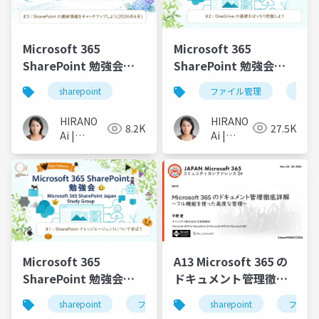
Microsoft 365
Microsoft 365
SharePoint 勉強会
SharePoint 勉強会
No2: OneDrive の基礎
No3
ファイル管理
share
sharepoint
をばっちり把握しよう
HIRANO
HIRANO
27.5K
8.2K
Ai |
Ai |
Microsoft
Microsoft
MVP 👉
MVP 👉 ❤️
❤️
SharePoint
SharePoint
Microsoft 365
A13 Microsoft 365 の
SharePoint 勉強会
ドキュメント管理徹底
No1: SharePoint ナレ
詳解 - フル機能を使っ
sharepoint
ファイル管理
sharepoint
ファイ
ッジエージェントにつ
た高度な管理