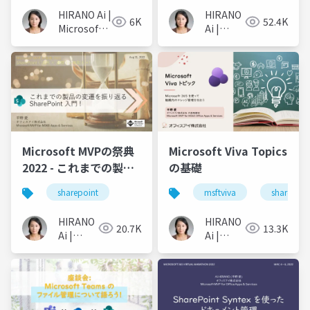
アプリ開発
HIRANO Ai |
HIRANO
6K
52.4K
Microsoft
Ai |
MVP 👉 ❤️
Microsoft
SharePoint
MVP 👉
❤️
SharePoint
Microsoft MVPの祭典
Microsoft Viva Topics
2022 - これまでの製品
の基礎
の変遷を振り返る
sharepoint
msftviva
sharepoin
SharePoint 入門 !
HIRANO
HIRANO
20.7K
13.3K
Ai |
Ai |
Microsoft
Microsoft
MVP 👉
MVP 👉
❤️
❤️
SharePoint
SharePoint