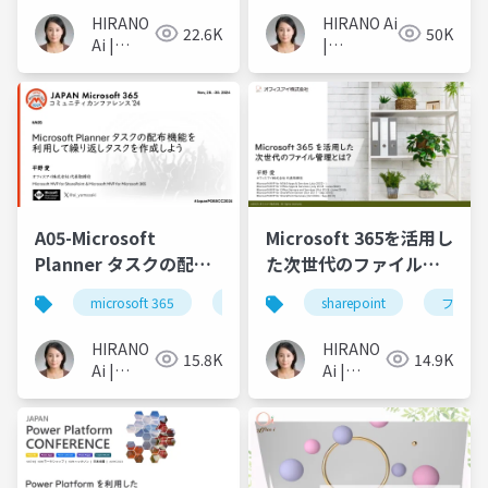
いて学ぼう
HIRANO
HIRANO Ai
22.6K
50K
Ai |
|
Microsoft
Microsoft
MVP 👉
MVP 👉 ❤️
❤️
SharePoint
SharePoint
A05-Microsoft
Microsoft 365を活用し
Planner タスクの配布
た次世代のファイル管
機能を利用して繰り返
理
microsoft 365
タスク管理
sharepoint
microsoft planner
ファイ
しタスク作成をしよう
HIRANO
HIRANO
15.8K
14.9K
Ai |
Ai |
Microsoft
Microsoft
MVP 👉
MVP 👉
❤️
❤️
SharePoint
SharePoint