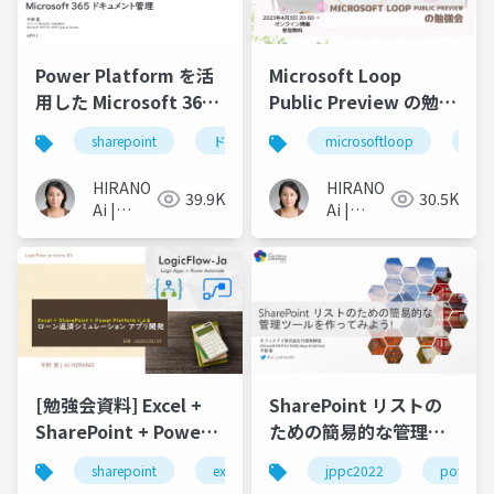
Power Platform を活
Microsoft Loop
用した Microsoft 365
Public Preview の勉強
ドキュメント管理
会
sharepoint
ドキュメント管理
microsoftloop
power automate
sha
HIRANO
HIRANO
39.9K
30.5K
Ai |
Ai |
Microsoft
Microsoft
MVP 👉
MVP 👉
❤️
❤️
SharePoint
SharePoint
[勉強会資料] Excel +
SharePoint リストの
SharePoint + Power
ための簡易的な管理ツ
Platform によるローン
ールを作ってみよう!
sharepoint
excel
power automate
jppc2022
power a
返済シミュレーション