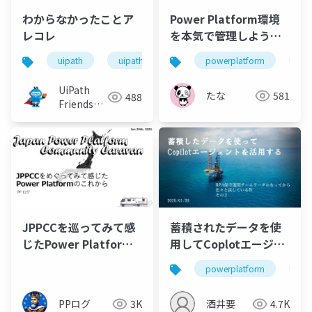
わからなかったことア
Power Platform環境
レコレ
を本気で管理しようと
思ったら聞くと面白い
uipath
uipathfriends
powerplatform
gp
かもしれない座談会 ～
パンダと愉快な仲間た
UiPath
たな
581
488
ち～
Friends
[公式]
JPPCCを巡ってみて感
蓄積されたデータを使
じたPower Platform
用してCoplotエージェ
のこれから
ントで活用する
powerplatform
co
PPログ
3K
酒井要
4.7K