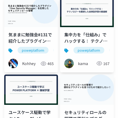
集中力を「仕組み」で
気ままに勉強会#131で
ハックする： テクノロ
紹介したプラグイン
ジーを駆使した自律型
「User Security
powerplatform
学
powerplatform
dataverse
ppacjp
学習の最適解
Manager」を応用した
セキュリティロール管
kama
167
Kohhey
465
理
ユースケース駆動で学
セキュリティロールの