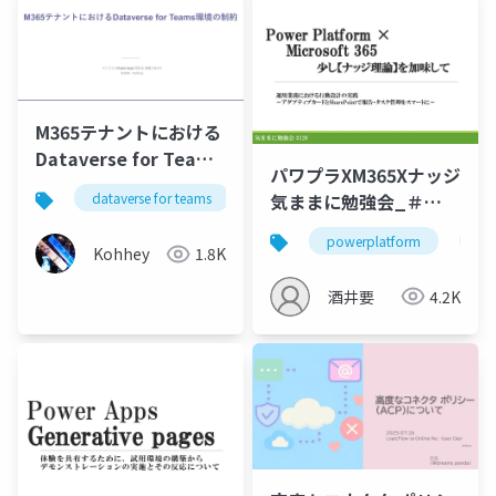
M365テナントにおける
Dataverse for Teams
パワプラXM365Xナッジ
環境の制約
気ままに勉強会_＃
dataverse for teams
powerplatform
powerapps
120_資料
powerplatform
m3
Kohhey
1.8K
酒井要
4.2K