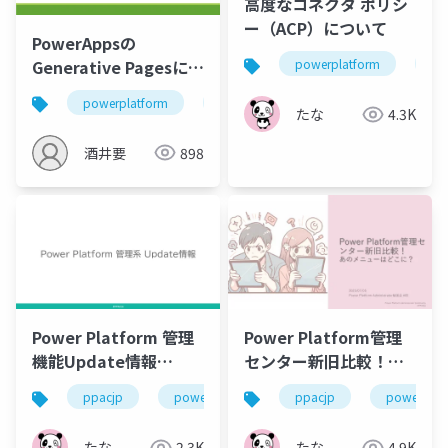
高度なコネクタ ポリシ
ー（ACP）について
PowerAppsの
Generative Pagesにつ
powerplatform
po
いて
powerplatform
power apps
ai
generati
たな
4.3K
酒井要
898
Power Platform 管理
Power Platform管理
機能Update情報
センター新旧比較！あ
（2025/4～6）
のメニューはどこに？
ppacjp
powerplatform
ppacjp
powerplat
たな
2.3K
たな
4.9K