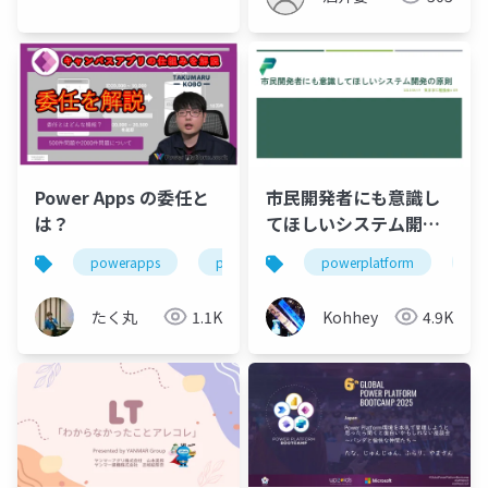
Power Apps の委任と
市民開発者にも意識し
は？
てほしいシステム開発
の原則
powerapps
powerplatform
powerplatform
po
たく丸
1.1K
Kohhey
4.9K