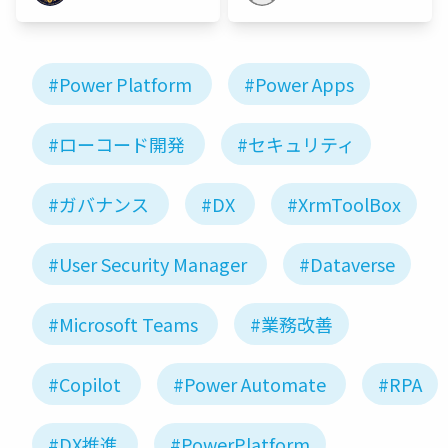
#Power Platform
#Power Apps
#ローコード開発
#セキュリティ
#ガバナンス
#DX
#XrmToolBox
#User Security Manager
#Dataverse
#Microsoft Teams
#業務改善
#Copilot
#Power Automate
#RPA
#DX推進
#PowerPlatform