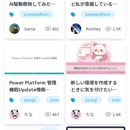
AI駆動開発してみた！
と私が意識しているこ
_kama
と
powerplatform
powerplatform
kama
401
Kohhey
1.5K
Power Platform 管理
新しい環境を作成する
機能Update情報
ときに気を付けたいこ
（2025/11～2026/01）
と
ppacjp
powerplatform
ppacjp
powerplat
たな
467
たな
1.6K