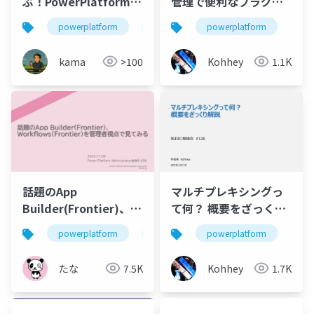
ぶ！PowerPlatform×
管理で便利なプラグイ
機械学習
ンを見つけたので紹介
powerplatform
機械学習
powerplatform
automl
したい！
kama
>100
Kohhey
1.1K
話題のApp
マルチプレキシングっ
Builder(Frontier)、
て何？ 概要をざっくり
Workflows(Frontier)
解説
powerplatform
powerautomate
powerplatform
powerapps
を管理者視点で見てみ
る
たな
7.5K
Kohhey
1.7K