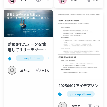
蓄積されたデータを使
用してリサーチツール
でレポートを作る
powerplatform
運用保守
copilot
m365
酒井要
0.9K
20250607アイデアソン
powerplatform
運
酒井要
303