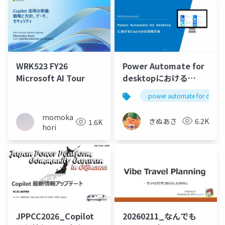
WRK523 FY26
Power Automate for
Microsoft AI Tour
desktopにおける
Copilotの活用方法
power automate for deskt
momoka
きぬあさ
6.2K
1.6K
hori
JPPCC2026_Copilot
20260211_なんでも