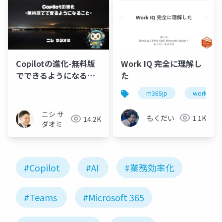
Copilotの進化-無料版
Work IQ 完全に理解し
でできるようになるこ
た
と-
m365jp
work iq
ニシ サ
もくだい
1.1K
14.2K
ダオミ
#Copilot
#AI
#業務効率化
#Teams
#Microsoft 365