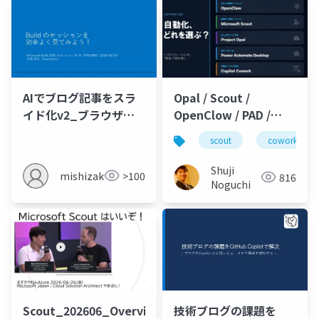
SharePoint
AIでブログ記事をスラ
Opal / Scout /
イド化v2_ブラウザー
OpenClow / PAD /
で開く
Cowork 徹底比較 自動
scout
cowork
化どれを選ぶ？@すき
やねん Azure
Shuji
mishizaki
>100
816
Noguchi
Scout_202606_Overview_Microsoft
技術ブログの課題を