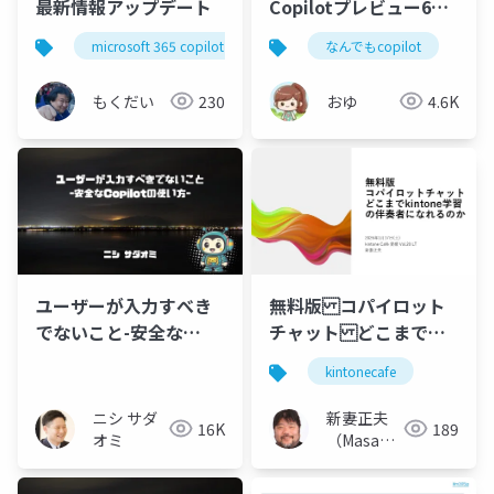
最新情報アップデート
Copilotプレビュー6_
一文字もタイピングせ
microsoft 365 copilot
m365jp
なんでもcopilot
co
ずに旅行のしおりをつ
くる
もくだい
230
おゆ
4.6K
ユーザーが入力すべき
無料版 コパイロット
でないこと-安全な
チャット どこまで
Copilotの使い方-
kintone学習の伴奏者
kintonecafe
になれるのか
ニシ サダ
新妻正夫
16K
189
オミ
（Masao
Niizuma）