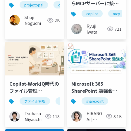
の一文プロンプトでAI
らMCPサーバーに接続
projectopal
opal
copilot
windows365ag
が画面操作して旅行予
する方法を調べてみた
copilot
mcp
約する世界を試してみ
Shuji
2K
た
Noguchi
Ryuji
721
Iwata
Copilot-WorkIQ時代の
Microsoft 365
ファイル管理
SharePoint 勉強会
_v2_20260701
No3
ファイル管理
microsoft 365
sharepoint
copilot
wor
Tsubasa
HIRANO
118
8.1K
Miyauchi
Ai |
Microsoft
MVP 👉 ❤️