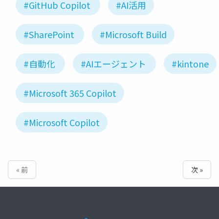
#GitHub Copilot
#AI活用
#SharePoint
#Microsoft Build
#自動化
#AIエージェント
#kintone
#Microsoft 365 Copilot
#Microsoft Copilot
« 前
次 »