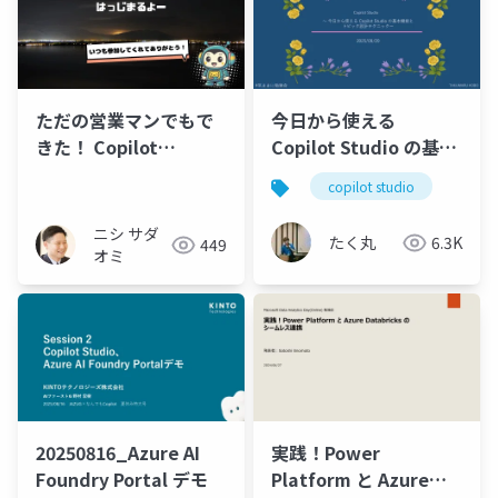
ただの営業マンでもで
今日から使える
きた！ Copilot
Copilot Studio の基本
Studio×MCPで 信頼性
機能と トピック設計テ
copilot studio
の高い学習用エージェ
クニック
ントを 作ってみました
ニシ サダ
たく丸
6.3K
449
オミ
20250816_Azure AI
実践！Power
Foundry Portal デモ
Platform と Azure