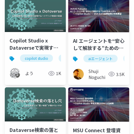
Copilot Studio x
AI エージェントを“安心
Dataverseで実現する
して解放する”ためのセ
類似検索
キュリティ ～ Copilot
copilot studio
エージェントフロー
dataverse
aiエージェント
cop
Studio × GSA による
通信統制と将来展望
Shuji
よう
1K
3.5K
Noguchi
Dataverse検索の落と
MSU Connect 登壇資