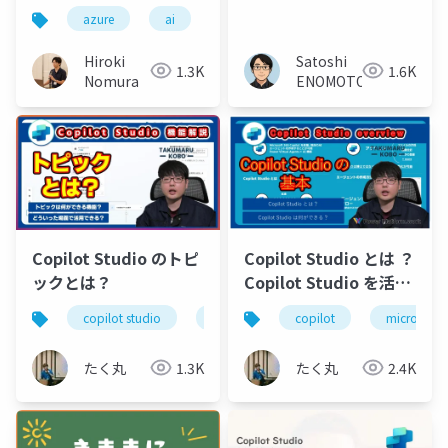
Databricks のシームレ
azure
ai
ス連携
Hiroki
Satoshi
1.3K
1.6K
Nomura
ENOMOTO
Copilot Studio のトピ
Copilot Studio とは ？
ックとは？
Copilot Studio を活用
すると何ができる？
copilot studio
copilot
copilot
ai
生成ai
microsoft 
【たく丸工房】
たく丸
1.3K
たく丸
2.4K