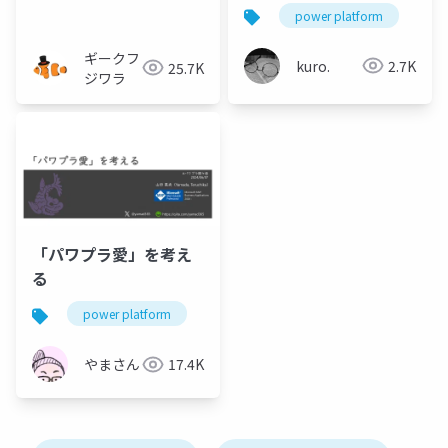
Copilot
power platform
j
ギークフ
kuro.
2.7K
25.7K
ジワラ
「パワプラ愛」を考え
る
power platform
power apps
power automate
やまさん
17.4K