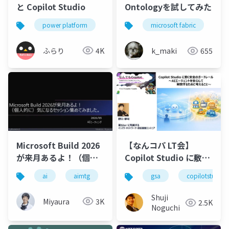
と Copilot Studio
Ontologyを試してみた
power platform
microsoft 365
microsoft 365 cop
microsoft fabric
po
ふらり
4K
k_maki
655
Microsoft Build 2026
【なんコパ LT会】
が来月あるよ！（個人
Copilot Studio に敷く
的に）気になるセッシ
安全のガードレール〜
ai
aimtg
microsoft
gsa
copilotstudio
ョン集めてみました。
AIエージェントを安心
して解放するために考
Shuji
Miyaura
3K
2.5K
えること〜
Noguchi