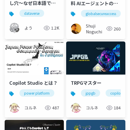
し穴～なぜ日本語で
料 AIエージェントのセ
は"賢い検索"が動かな
キュリティ～Copilot
dataverse
globalsecureaccess
いのか～
Studio 伴奏支援とGSA
による統制
Shuji
よう
1.2K
260
Noguchi
Copilot Studio とは？
TRPGマスター
power platform
jppcc_ish
jppgb
copilot studio
copilot stud
コルネ
487
コルネ
184