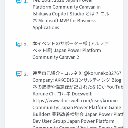
1.
Platform Community Caravan in
Ishikawa Copilot Studio とは？ コル
ネ Microsoft MVP for Business
Applications
本イベントのサポーター様 (アルファ
2.
ベット順) Japan Power Platform
Community Caravan 2
運営自己紹介 - コルネ X: @koruneko32767
3.
Company: AKKODiSコンサルティング Blog: 
ネの進捗や備忘録が記されたなにか YouTube:
Korune Ch. コルネ Docswell:
https://www.docswell.com/user/korune
Community: Japan Power Platform Game
Builders 業務改善検討会 Japan Power Platfo
Dev User Group Japan Power Platform
Community Caravan Who I am: Power Platfo