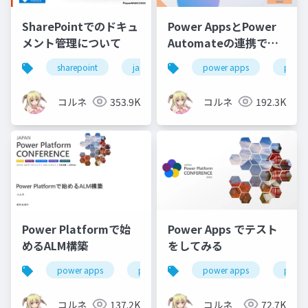
SharePointでのドキュ
Power AppsとPower
メント管理について
Automateの連携での
つまずきポイント
sharepoint
japanm365cc2024
power apps
ドキュメント管理
power
コルネ
353.9K
コルネ
192.3K
Power Platformで始
Power Apps でテスト
めるALM構築
をしてみる
power apps
power platform
power apps
jppc2023
power
コルネ
137.2K
コルネ
72.7K