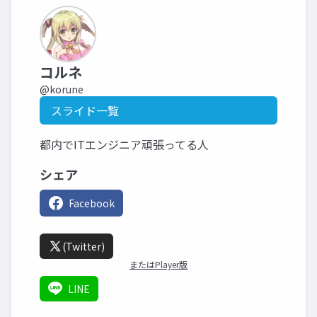
コルネ
@korune
スライド一覧
都内でITエンジニア頑張ってる人
シェア
Facebook
(Twitter)
またはPlayer版
LINE