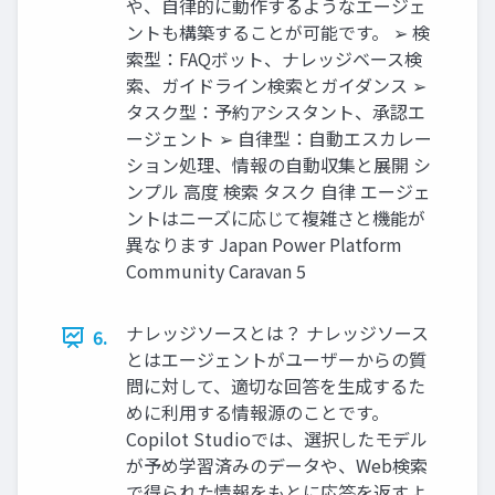
や、自律的に動作するようなエージェ
ントも構築することが可能です。 ➢ 検
索型：FAQボット、ナレッジベース検
索、ガイドライン検索とガイダンス ➢
タスク型：予約アシスタント、承認エ
ージェント ➢ 自律型：自動エスカレー
ション処理、情報の自動収集と展開 シ
ンプル 高度 検索 タスク 自律 エージェ
ントはニーズに応じて複雑さと機能が
異なります Japan Power Platform
Community Caravan 5
ナレッジソースとは？ ナレッジソース
6.
とはエージェントがユーザーからの質
問に対して、適切な回答を生成するた
めに利用する情報源のことです。
Copilot Studioでは、選択したモデル
が予め学習済みのデータや、Web検索
で得られた情報をもとに応答を返すよ