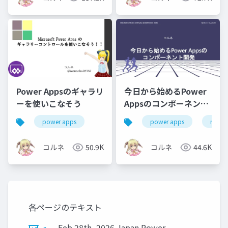
Power Appsのギャラリ
今日から始めるPower
ーを使いこなそう
Appsのコンポーネント
開発
power apps
power apps
m365
コルネ
50.9K
コルネ
44.6K
各ページのテキスト
Feb 28th, 2026 Japan Power