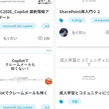
CC2026_Copilot 最新情報ア
SharePoint再入門０２
デート
m365jp
sharepo
microsoft 365 copilot
m365jp
copilot studio
microsoft 365 copilot
m365jp
もくだい
もくだい
230
pilotでクレームメールも怖く
成人学習とコミュニティに
学習
microsoft 365 copilot
m365jp