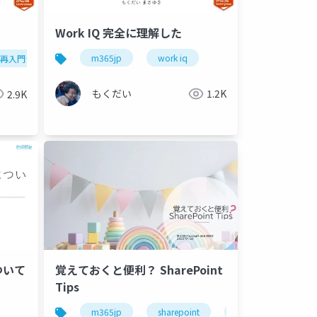
Work IQ 完全に理解した
m365jp
work iq
int再入門シリーズ
もくだい
1.2K
2.9K
ついて
覚えておくと便利？ SharePoint
Tips
m365jp
sharepoint
powerautomate