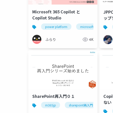
Microsoft 365 Copilot と
JPP
Copilot Studio
ップ
power platform
microsoft 365
ふらり
4K
SharePoint再入門０１
Co
ない
m365jp
sharepoint再入門シリーズ