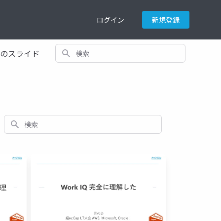
ログイン
新規登録
検索
てのスライド
検索