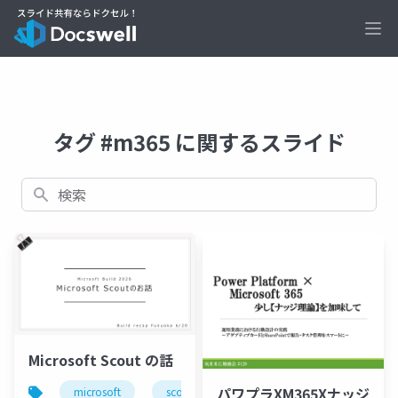
Ope
タグ #m365 に関するスライド
検索
Microsoft Scout の話
パワプラXM365Xナッジ
microsoft
scout
ai
生成ai
micros