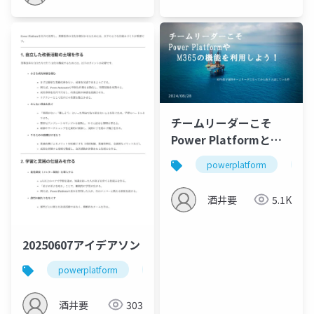
チームリーダーこそ
Power Platformと
M365を学ぼう
powerplatform
運
酒井要
5.1K
20250607アイデアソン
powerplatform
運用保守
m365
酒井要
303