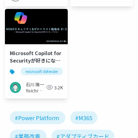
Microsoft Copilot for
Securityが好きになっ
てきた / M365セキュリ
microsoft defender
ティ&ゼロトラスト勉強
会 #13
石川 陽一
3.2K
Yoichi
Ishikawa
#Power Platform
#M365
#業務改善
#アダプティブカード