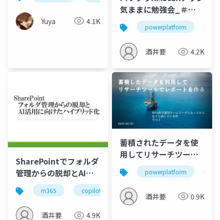
気ままに勉強会_＃
120_資料
Yuya
4.1K
powerplatform
m3
酒井要
4.2K
蓄積されたデータを使
用してリサーチツール
SharePointでフォルダ
でレポートを作る
管理からの脱却とAI活
powerplatform
運
用に向けたハイブリッ
m365
copilot
sharepoint
フォルダ管理
ド化
酒井要
0.9K
酒井要
4.9K