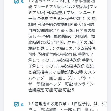
1.2 各ライセンスで利用できる機能 機
5.
能 フリーミアム版レベル2 製品版(プレ
ミアム版) 日程調整オプション ユーザ
ー毎に作成 できる日程予約数 １ ３ 無
制限 日程予約の有効期限 最大15日間
自由な期間設定と 最大365日間隔の繰
返し ← 予約可能時間設定 24時間、勤
務時間の2種 24時間、勤務時間の2種
左記と更にリンク毎に カスタム設定も
可能 予約受付時の会議作成 手動で了
承して そのまま会議招待送信 手動で
了承して そのまま会議招待送信 左記
と会議招待まで 自動処理の2種 カスタ
ムヘッダー 無し 無し グループやユー
ザー毎 独自ヘッダー可能 オンライン
会議設定 可能 可能 可能 5
1.3 管理者の設定作業 • 「日程予約」は、シ
6.
成は「日程調整」と一部 供用します。 •