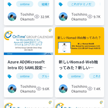
マニュアル
マニュアル
ontime
組織カレンダー
これがドミノだ
組織スケジュール
on
Toshihiro
Toshihiro
32.9K
9.7K
Okamoto
Okamoto
Azure AD(Microsoft
新しいNomad-Web触
Intra ID) SAML設定マ
ってみた？新しい
ニュアル
Nomad Web用 HCL
ontime
グループカレンダー
ontime
組織カレンダー
これがドミ
Nomad for web
browsers 1.0.5
Toshihiro
Toshihiro
9.6K
7.4K
Domino 12.0.1用 EAP
Okamoto
Okamoto
Drop3 の歩き方