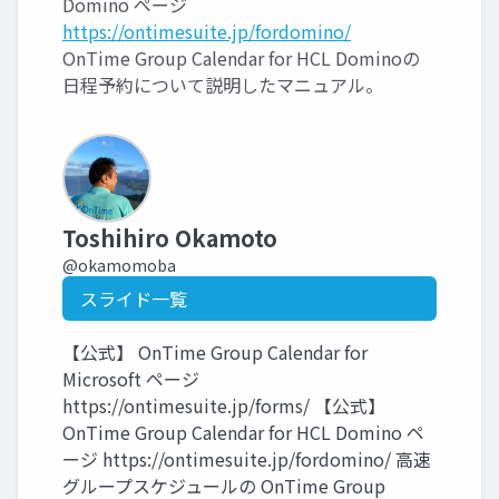
Domino ページ
https://ontimesuite.jp/fordomino/
OnTime Group Calendar for HCL Dominoの
日程予約について説明したマニュアル。
Toshihiro Okamoto
@okamomoba
スライド一覧
【公式】 OnTime Group Calendar for
Microsoft ページ
https://ontimesuite.jp/forms/ 【公式】
OnTime Group Calendar for HCL Domino ペ
ージ https://ontimesuite.jp/fordomino/ 高速
グループスケジュールの OnTime Group