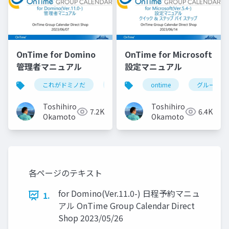
OnTime for Domino
OnTime for Microsoft
管理者マニュアル
設定マニュアル
これがドミノだ
ontime
ontime
hcl
domino
グループカ
Toshihiro
Toshihiro
7.2K
6.4K
Okamoto
Okamoto
各ページのテキスト
for Domino(Ver.11.0-) 日程予約マニュ
1.
アル OnTime Group Calendar Direct
Shop 2023/05/26