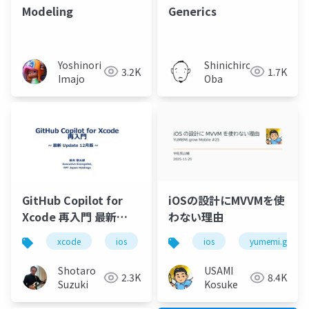
Modeling
Generics
Yoshinori
Shinichiro
3.2K
1.7K
Imajo
Oba
GitHub Copilot for
iOSの設計にMVVMを使
Xcode 再入門 最新
わない理由
Update 12月版
xcode
ios
github copilot
ios
yumemi.grow
figma
Shotaro
USAMI
2.3K
8.4K
Suzuki
Kosuke