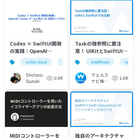
Codex × SwiftUI開発
Taskの強参照に要注
の実践：OpenAI
意！ UIKitとSwiftUIで
Codex チームに学ぶ UI
の比較
codex cloud
xcode
swiftui
wealthnavi
openai devd
ios
改良ワークフロー
Shotaro
ウェルス
0.9K
1.6K
Suzuki
ナビ株式
会社 技術
広報チー
ム
MIDIコントローラーを
独自のアーキテクチャ