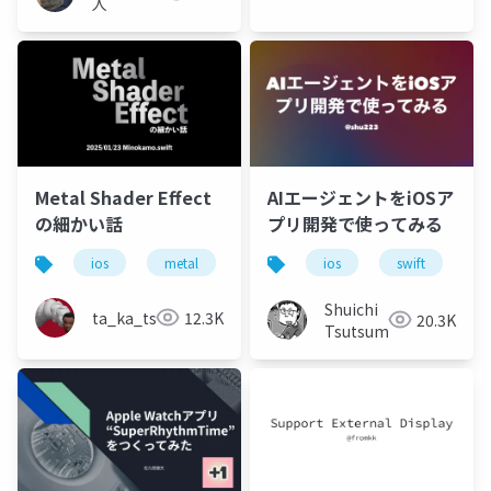
人
Metal Shader Effect
AIエージェントをiOSア
の細かい話
プリ開発で使ってみる
ios
metal
ios
swift
m
Shuichi
ta_ka_tsu
12.3K
20.3K
Tsutsumi