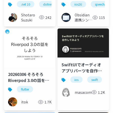
ンするモバイル実装
イブマイクに繋ぐ最小
.net 10
dotnet
github copilot
c
ios26
speechanaly
実装 — ドキュメントが
書かない落とし穴
Shotaro
Obsidian
242
115
Suzuki
連携シンプ
ルメモ
SwiftUIでオーディオ
アプリパーツを自作し
20260306 そろそろ
てみよう
Riverpod 3.0の話をし
ios
swift
s
よう
flutter
masacom
1.2K
itok
1.7K