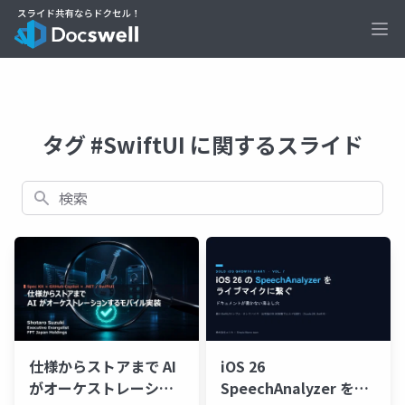
Ope
タグ #SwiftUI に関するスライド
検索
仕様からストアまで AI
iOS 26
がオーケストレーショ
SpeechAnalyzer をラ