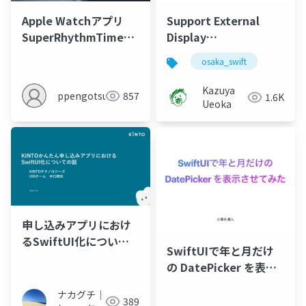
Apple Watchアプリ
Support External
SuperRhythmTimeを
Display
つくってみた
#osaka_swift
osaka_swift
Kazuya
ppengotsu
857
1.6K
Ueoka
申し込みアプリにおけ
るSwiftUI化について
SwiftUIで年と月だけ
の話
の DatePicker を表示
させてみた
ナカグチ｜
389