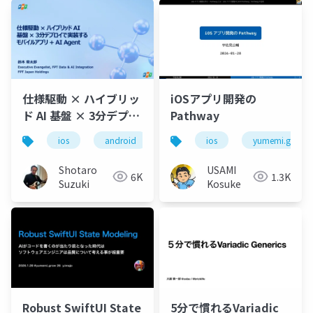
仕様駆動 × ハイブリッ
iOSアプリ開発の
ド AI 基盤 × 3分デプロ
Pathway
イで実装するモバイル
ios
android
xcode
ios
vs code
yumemi.grow
copi
アプリ + AI Agent
Shotaro
USAMI
6K
1.3K
Suzuki
Kosuke
Robust SwiftUI State
5分で慣れるVariadic