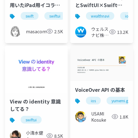
用いたiPad用イコライ
とSwiftUI×Swift
ザーアプリの拡張方法
Concurrencyへのリフ
swift
swiftui
coremidi
wealthnavi
avfoundation
ios
ァクタリングのリアル
ウェルス
masacom
2.5K
13.2K
ナビ株式
会社 技
術広報チ
ーム
VoiceOver API の基本
View の identity 意識
ios
yumemi.grow
してる？
USAMI
1.8K
Kosuke
swiftui
小清水健
8.5K