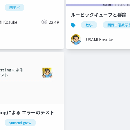
関モバ
ルービックキューブと群論
I Kosuke
22.4K
数学
関西日曜数学
USAMI Kosuke
estingによる エラーのテスト
yumemi.grow