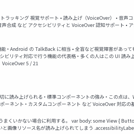
トラッキング 視覚サポート • 読み上げ（VoiceOver） • 音
音声合成 など アクセシビリティと VoiceOver 認知サポート • 
上げる機能 ‣ Android の TalkBack に相当 • 全盲など視
シビリティ対応で行う機能の代表格 ‣ 多くの人はこの UI 読
Over 5 / 21
切に読み上げられる ‣ 標準コンポーネントの強み ‣ この点は、
ント ‣ カスタムコンポーネント など VoiceOver 対応の基本 
うまくいかない場合に利用する。 var body: some View { Butt
指定しないと画像リソース名が読み上げられてしまう .accessibilityLabel(