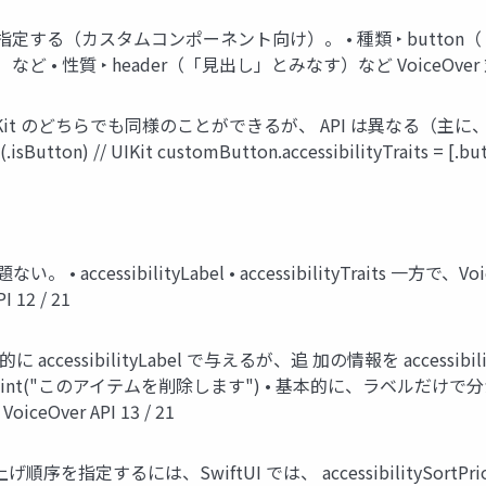
種類や性質を指定する（カスタムコンポーネント向け）。 • 種類 ‣ but
 • 性質 ‣ header（「見出し」とみなす）など VoiceOver 対
UI と UIKit のどちらでも同様のことができるが、 API は異なる（
ts(.isButton) // UIKit customButton.accessibilityTraits = 
 accessibilityLabel • accessibilityTraits 一
12 / 21
sibilityLabel で与えるが、追 加の情報を accessibilit
accessibilityHint("このアイテムを削除します") • 基本的に、
ver API 13 / 21
指定するには、SwiftUI では、 accessibilitySortPrior