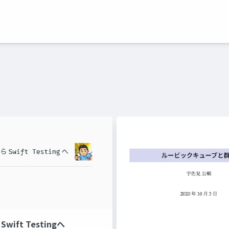
Swift Testingへ