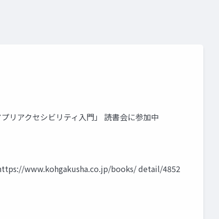
イルアプリアクセシビリティ入門」 読書会に参加中
w.kohgakusha.co.jp/books/ detail/4852