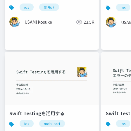
ios
関モバ
ios
USAMI Kosuke
23.5K
USAM
Swift T
Swift Testingを活用する
ios
ios
mobileact