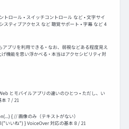
声コントロール • スイッチコントロール など • 文字サイ
アシスティブアクセス など 聴覚サポート • 字幕 など 4
覚障害があってもアプリを利用できる ‣ なお、弱視などある程度見え
み上げ機能を思い浮かべる ‣ 本当はアクセシビリティ対
Web とモバイルアプリの違いのひとつ • ただし、い
7 / 21
on(...) { // 画像のみ（テキストがない）
"いいね") } VoiceOver 対応の基本 8 / 21