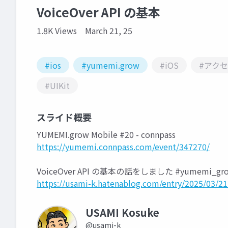
VoiceOver API の基本
1.8K Views
March 21, 25
#ios
#yumemi.grow
#iOS
#アク
#UIKit
スライド概要
YUMEMI.grow Mobile #20 - connpass
https://yumemi.connpass.com/event/347270/
VoiceOver API の基本の話をしました #yumemi_gro
https://usami-k.hatenablog.com/entry/2025/03/2
USAMI Kosuke
@usami-k