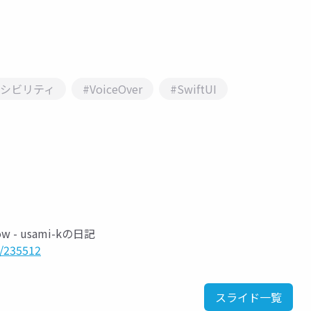
セシビリティ
#VoiceOver
#SwiftUI
w - usami-kの日記
1/235512
スライド一覧