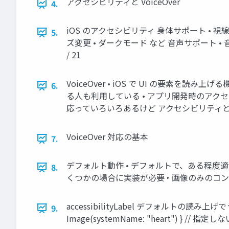
アクセシビリティと VoiceOver
4.
iOS のアクセシビリティ 身体サポート • 視線
5.
ズ変更 • ダークモード など 音声サポート • 
/ 21
VoiceOver • iOS で UI の要素を読み
6.
る人も利用している • アプリ開発時のアクセ
応っていろいろあるけど アクセシビリティと Voice
VoiceOver 対応の基本
7.
デフォルト動作 • デフォルトで、ある程度適
8.
くつかの場合に実装が必要 ‣ 画像のみのコンポーネ
accessibilityLabel デフォルトの読み上げで
9.
Image(systemName: "heart") } // 