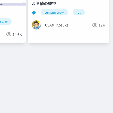
よる値の監視
yumemi.grow
ios
友の会
USAMI Kosuke
12K
14.6K