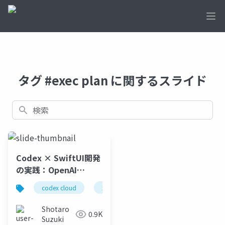
Ope
タグ #exec plan に関するスライド
検索
Codex × SwiftUI開発
の実践：OpenAI
Codex チームに学ぶ UI
codex cloud
xcode
swiftui
openai devd
改良ワークフロー
Shotaro
0.9K
Suzuki