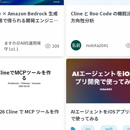
e × Amazon Bedrock 生成
Cline と Roo Code の機
利用で得られる開発エンジニア
方向性分析
ret tech labo with
vs code
ai driven dev
ai driven dev training
agenti
ners #22)
ますの＠AWS運用保
nobita2041
209
守 Lv1.1
326 Cline で MCP ツールを作
AIエージェントをiOSアプ
で使ってみる
ios
swift
m