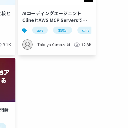
能比較と
AIコーディングエージェント
ClineとAWS MCP Serversで
AWSを使ったシステムのレビュ
c
engineering
aws
handson
生成ai
cline
aws mcp server
ーと機能追加してみた
3.1K
Takuya Yamazaki
12.8K
リ開発
l
ai
cline