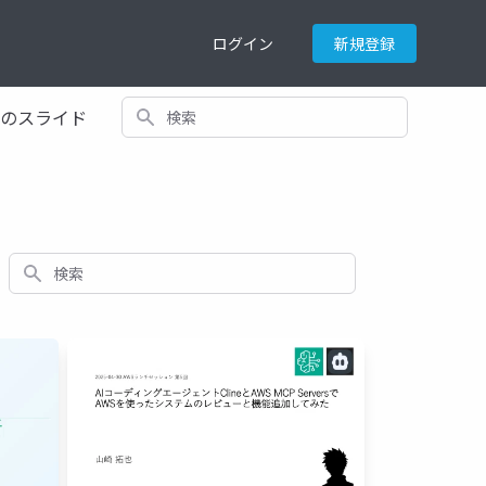
ログイン
新規登録
検索
てのスライド
検索