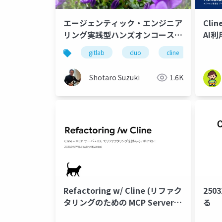
エージェンティック・エンジニア
Clin
リング実践型ハンズオンコース
AI
on GitLab のご紹介
体験(i
gitlab
duo
cline
k8s
part
Shotaro Suzuki
1.6K
Refactoring w/ Cline (リファク
250
タリングのための MCP Server
る
Jetbrains Plugin)