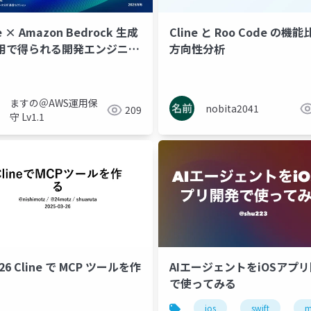
e × Amazon Bedrock 生成
Cline と Roo Code の機
利用で得られる開発エンジニア
方向性分析
ret tech labo with
vs code
ai driven dev
ai driven dev training
agenti
ners #22)
ますの＠AWS運用保
nobita2041
209
守 Lv1.1
326 Cline で MCP ツールを作
AIエージェントをiOSアプ
で使ってみる
ios
swift
m