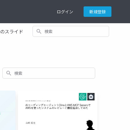
ログイン
新規登録
検索
てのスライド
検索