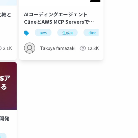
能比較と
AIコーディングエージェント
ClineとAWS MCP Serversで
AWSを使ったシステムのレビュ
c
engineering
aws
handson
生成ai
cline
aws mcp server
ーと機能追加してみた
3.1K
Takuya Yamazaki
12.8K
リ開発
l
ai
cline