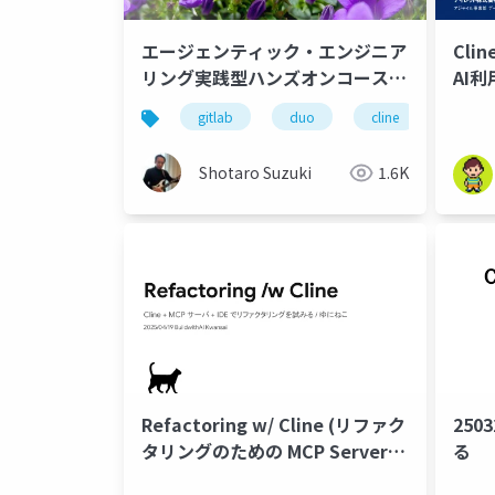
エージェンティック・エンジニア
Clin
リング実践型ハンズオンコース
AI
on GitLab のご紹介
体験(i
gitlab
duo
cline
k8s
part
Shotaro Suzuki
1.6K
Refactoring w/ Cline (リファク
250
タリングのための MCP Server
る
Jetbrains Plugin)