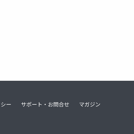
openai
gpt 5.1
claude opus 4.5
codex
swiftui
リシー
サポート・お問合せ
マガジン