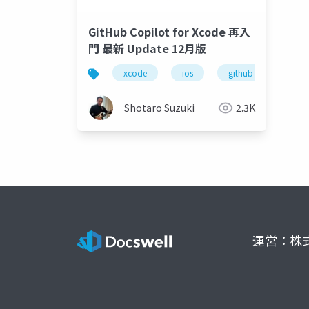
GitHub Copilot for Xcode 再入
門 最新 Update 12月版
xcode
ios
github copilot
Shotaro Suzuki
2.3K
運営：株