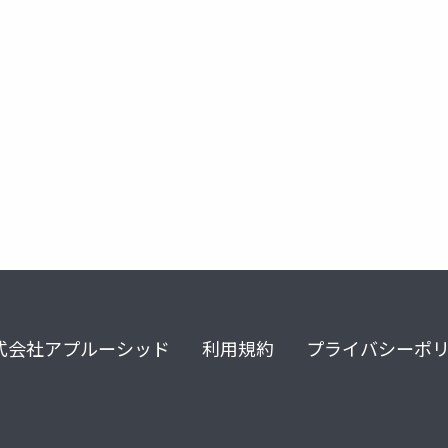
figma
locofy.ai
codetodesign
designtocode
式会社アプルーシッド
利用規約
プライバシーポ