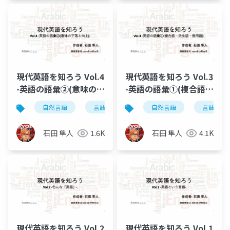
現代英語を知ろう Vol.4
現代英語を知ろう Vol.3
-英語の語彙②(意味の下
-英語の語彙①(複合語・
落と向上)-
派生語・借用語)-
自然言語
言語学
英語学
自然言語
現代英語を知ろ
言語学
石田 隼人
1.6K
石田 隼人
4.1K
現代英語を知ろう Vol.2
現代英語を知ろう Vol.1