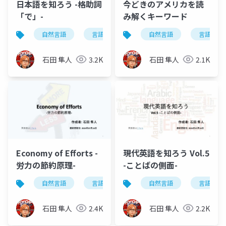
日本語を知ろう -格助詞
今どきのアメリカを読
「で」-
み解くキーワード
自然言語
言語学
日本語学
自然言語
日本語を知ろ
言語学
石田 隼人
3.2K
石田 隼人
2.1K
Economy of Efforts -
現代英語を知ろう Vol.5
労力の節約原理-
-ことばの側面-
自然言語
言語学
英語学
自然言語
日本語学
言語学
石田 隼人
2.4K
石田 隼人
2.2K