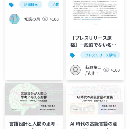
を科学的に徹底解説
認知科学
心理学
コミュニケーション
お
知識の泉
>100
【プレスリリース原
稿】一般的でない名前
が世界的に増加 ～個性
プレスリリース原稿
重視の文化変容を示唆
～（Ogihara, 2025,
荻原祐二
>100
HSSC）
/ Yuji
Ogihara
言語設計と人間の思考 -
AI 時代の高級言語の意