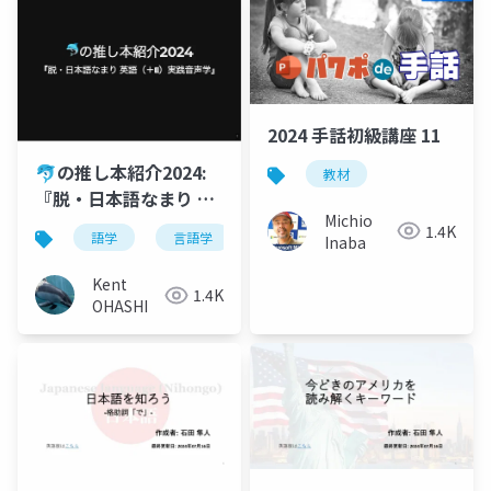
2024 手話初級講座 11
🐬の推し本紹介2024:
教材
『脱・日本語なまり 英
Michio
語（＋α）実践音声学』
1.4K
語学
言語学
音声学
日本語
英語
Inaba
Kent
1.4K
OHASHI