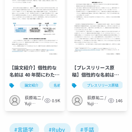
【論文紹介】個性的な
【プレスリリース原
名前は 40 年間にわたっ
稿】個性的な名前は
て増加している - 日本
1980年代から40年間に
論文紹介
名前
心理学
プレスリリース原稿
言語学
新
の名前研究を進めるこ
わたって増加している
との難しさとその解決
～地方自治体の広報誌
荻原祐二 /
荻原祐二 /
0.9K
146
方法（Ogihara & Ito,
に掲載された新生児の
Yuji
Yuji
2022, CRESP）
Ogihara
名前を分析～
Ogihara
（Ogihara & Ito,
2022, CRESP）
#言語学
#Ruby
#手話