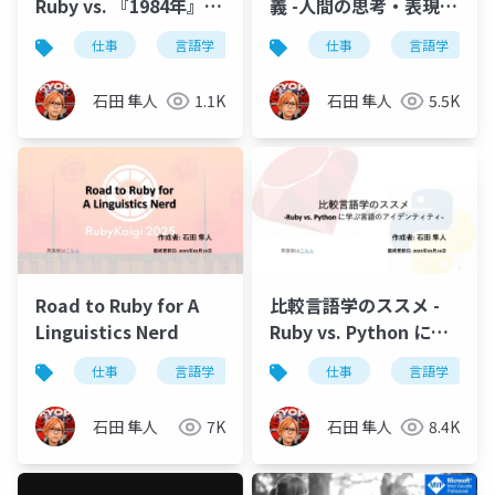
Ruby vs. 『1984年』の
義 -人間の思考・表現の
架空言語-
観点から-
仕事
言語学
自然言語
仕事
プログラミング言
言語学
石田 隼人
1.1K
石田 隼人
5.5K
Road to Ruby for A
比較言語学のススメ -
Linguistics Nerd
Ruby vs. Python に学
ぶ言語のアイデンティ
仕事
言語学
自然言語
仕事
プログラミング言
言語学
ティ-
石田 隼人
7K
石田 隼人
8.4K