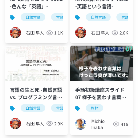
-色んな「英語」-
-英語という言語-
自然言語
言語学
英語学
自然言語
現代英語を知ろ
言語学
石田 隼人
1.1K
石田 隼人
2.6K
言語の生と死 -自然言語
手話初級講座スライド
vs. プログラミング言
07 様子を表わす言葉で
語-
す！
自然言語
言語学
英語学
教材
プログラミング
Michio
石田 隼人
2.9K
416
Inaba