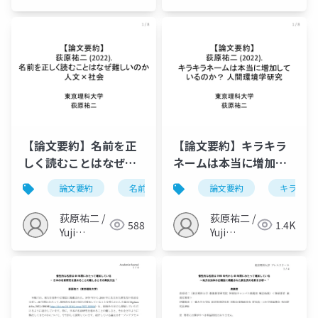
Ogihara
【論文要約】名前を正
【論文要約】キラキラ
しく読むことはなぜ難
ネームは本当に増加し
しいのか（荻原, 2022,
ているのか？（荻原,
論文要約
名前
言語学
論文要約
漢字
キラキラ
名乗
人文×社会）
2022, 人間環境学研
究）
荻原祐二 /
荻原祐二 /
588
1.4K
Yuji
Yuji
Ogihara
Ogihara