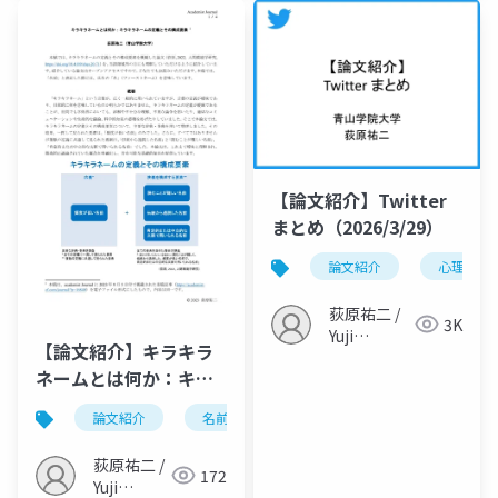
【論文紹介】Twitter
まとめ（2026/3/29）
論文紹介
心理学
荻原祐二 /
3K
Yuji
【論文紹介】キラキラ
Ogihara
ネームとは何か：キラ
キラネームの定義とそ
論文紹介
名前
キラキラネーム
言語学
の構成要素（荻原,
2022, 人間環境学研
荻原祐二 /
172
究）
Yuji