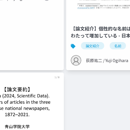
【論文紹介】個性的な名前は 
わたって増加している - 日
を進めることの難しさとそ
論文紹介
名前
（Ogihara & Ito, 2022, C
荻原祐二 / Yuji Ogihara