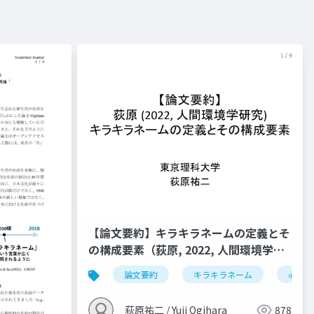
【論文要約】キラキラネームの定義とそ
の構成要素（荻原, 2022, 人間環境学研
究）
論文要約
キラキラネーム
心理学
荻原祐二 / Yuji Ogihara
878