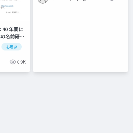
40 年間に
本の名前研究
の解決方法
心理学
言語学
新生児
RESP）
0.9K