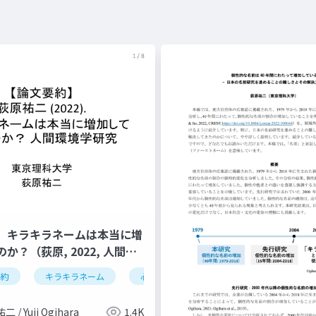
】キラキラネームは本当に増
か？（荻原, 2022, 人間環
要約
キラキラネーム
心理学
言語学
 / Yuji Ogihara
1.4K