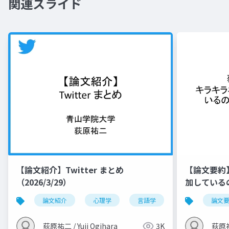
関連スライド
【論文紹介】Twitter まとめ
【論文要約
（2026/3/29）
加しているの
境学研究）
論文紹介
心理学
言語学
名前
論文
荻原祐二 / Yuji Ogihara
3K
荻原祐二