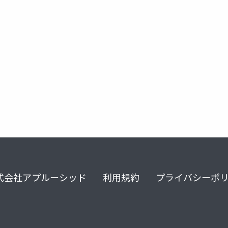
プログラミング言語
エンジニアリング
ruby
rubykaigi
式会社アプルーシッド
利用規約
プライバシーポ