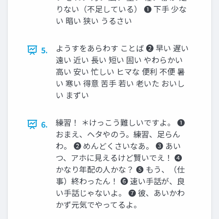
りない（不足している） ➊ 下手 少な
い 暗い 狭い うるさい
ようすをあらわす ことば ➋ 早い 遅い
5.
遠い 近い 長い 短い 固い やわらかい
高い 安い 忙しい ヒマな 便利 不便 暑
い 寒い 得意 苦手 若い 老いた おいし
い まずい
練習！ ＊けっこう難しいですよ。 ➊
6.
おまえ、ヘタやのう。練習、足らん
わ。 ➋ めんどくさいなあ。 ➌ あい
つ、アホに見えるけど賢いでえ！ ➍
かなり年配の人かな？ ➎ もう、（仕
事）終わったん！ ➏ 速い手話が、良
い手話じゃないよ。 ➐ 彼、あいかわ
かず元気でやってるよ。