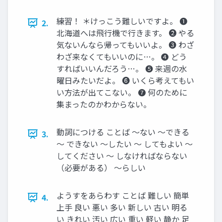
練習！ ＊けっこう難しいですよ。 ➊
2.
北海道へは飛行機で行きます。 ➋ やる
気ないんなら帰ってもいいよ。 ➌ わざ
わざ来なくてもいいのに…。 ➍ どう
すればいいんだろう…。 ➎ 来週の水
曜日みたいだよ。 ➏ いくら考えてもい
い方法が出てこない。 ➐ 何のために
集まったのかわからない。
動詞につける ことば ～ない ～できる
3.
～ できない ～したい ～ してもよい ～
してください ～ しなければならない
（必要がある） ～らしい
ようすをあらわす ことば 難しい 簡単
4.
上手 良い 悪い 多い 新しい 古い 明る
い きれい 汚い 広い 重い 軽い 静か 足