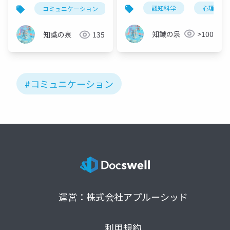
を科学的に徹底解説
型と6つのメリット完全
認知科学
心理学
コミュニケーション
ツッコミ
会話術
ビ
ガイド
知識の泉
>100
知識の泉
135
#コミュニケーション
運営：株式会社アプルーシッド
利用規約