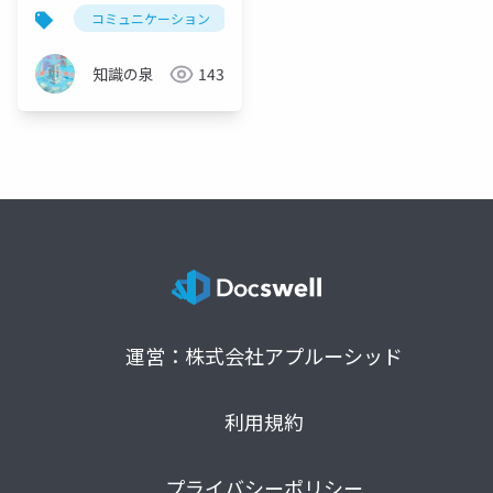
型と6つのメリット完全
コミュニケーション
ツッコミ
会話術
ビ
ガイド
知識の泉
143
運営：株式会社アプルーシッド
利用規約
プライバシーポリシー