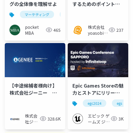
グの全体像を理解せよ
するためのポイント／
セミナー資料
マーケティング
3c
セグメンテーション
pocket
株式会社
465
237
MBA
yoasobi／
パートナー
様
【中途候補者様向け】
Epic Games Storeの魅
株式会社ジーニー 会
力とストアにリリース
社紹介資料
に向けてのベストプラ
egc2024
egs
クティス | EGC2024
(William Bernard)
株式会
エピック ゲ
328.6K
3K
社ジー
ームズ ジャ
ニー採
パン