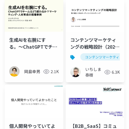
用担当
生成AIを右腕にす
コンテンツマーケティ
る。〜ChatGPTでチー
ングの戦略設計（2024
ムはどう変わるか？マ
年版）
コンテンツマーケティング
ーケティング・人材育
成の現場事例
いちしま
岡島幸男
2.1K
6.3K
泰樹
個人開発やっていてよ
【B2B_SaaS】コミュ