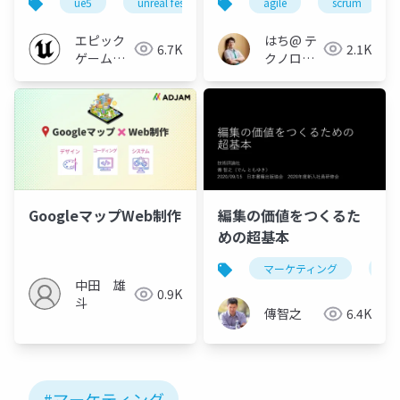
ue5
unreal fest
unreal fest west ’22
agile
scrum
ue-a
ョン【UNREAL FEST
_アジャイル x マーケテ
WEST ’22】
ィングを考える_
エピック
はち@ テ
6.7K
2.1K
ゲームズ
クノロジ
ジャパン
ーメディ
ア
「Newbee」
GoogleマップWeb制作
編集の価値をつくるた
めの超基本
マーケティング
編
中田 雄
0.9K
斗
傳智之
6.4K
#マーケティング