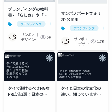
ブランディングの教科
サンポノポートフォリ
書 - 「らしさ」や「差
オ-公開用
別化」の先へ。-公開用
ブランディング
デザイン
マーケティング
ブランディング
デ
サンポノ ｜
5K
サンポノ
デザインと
1.7K
｜ デザイ
写真の事務
ンと写真
所
の事務所
タイで避けるべきNGな
タイと日本の食文化の
PR広告3選：日本の食
違い、知っています
品企業が知っておくべ
か？3つのポイントで解
き事
説