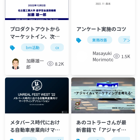
プロダクトアウトから
アンケート実施のコツ
マーケットイン、次の
業務改善
アンケー
パラダイムは何か
bm活動
cx
dx
ux
しくみづくり
Masayuki
1.5K
Morimoto
加藤雄一
8.2K
郎
メタバース時代におけ
あのコトラーさんが最
る自動車産業向けマー
新書籍で「アジャイ
ケティングソリューシ
ル」って言ってるよ！