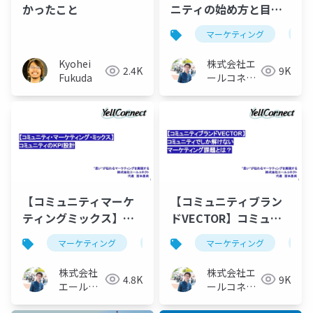
かったこと
ニティの始め方と目的
設定.pptx
マーケティング
マ
Kyohei
株式会社エ
2.4K
9K
Fukuda
ールコネク
ト_宮本昌
尚
【コミュニティマーケ
【コミュニティブラン
ティングミックス】コ
ドVECTOR】コミュニ
ミュニティのKPI設
ティしか解けないマー
マーケティング
マーケティング コミュニティ
マーケティング
マ
コ
計.pptx
ケティング課題と
は？.pptx
株式会社
株式会社エ
4.8K
9K
エールコ
ールコネク
ネクト_宮
ト_宮本昌