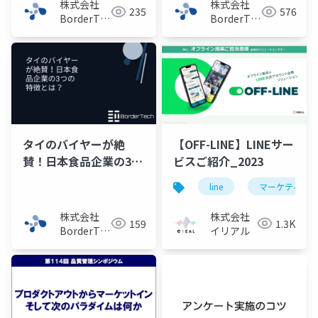
株式会社
株式会社
235
576
BorderTech（ボ
BorderTech（ボ
ーダーテッ
ーダーテッ
ク）
ク）
タイのバイヤーが絶
【OFF-LINE】LINEサー
賛！日本食品企業の3つ
ビスご紹介_2023
の特徴とは？
line
マーケティング
株式会社
株式会社
159
1.3K
BorderTech（ボ
イリアル
ーダーテッ
ク）