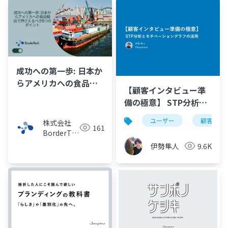
本昌尚
尚
成功への第一歩: 日本か
らアメリカへの食品輸
【顧客インタビュー準
出で押さえるべき5つの
備の極意】 STP分析と
ポイント
モチベーショングラフ
ユーザー
顧客
株式会社
の活用
161
BorderTech（ボ
ーダーテッ
伊勢隼人
9.6K
ク）