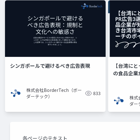
シンガポールで避けるべき広告表現
【台湾にと
の食品企業
のアプロー
株式会社BorderTech（ボー
833
ダーテック）
株式会
ダー
各ページのテキスト