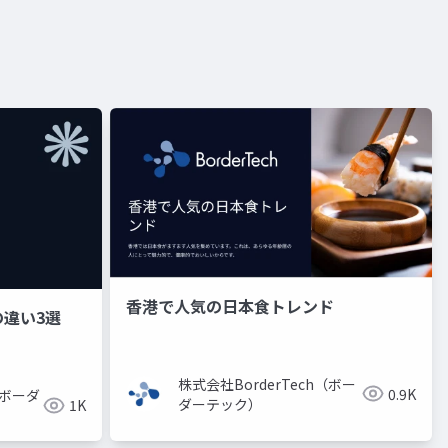
香港で人気の日本食トレンド
違い3選
株式会社BorderTech（ボー
0.9K
（ボーダ
ダーテック）
1K