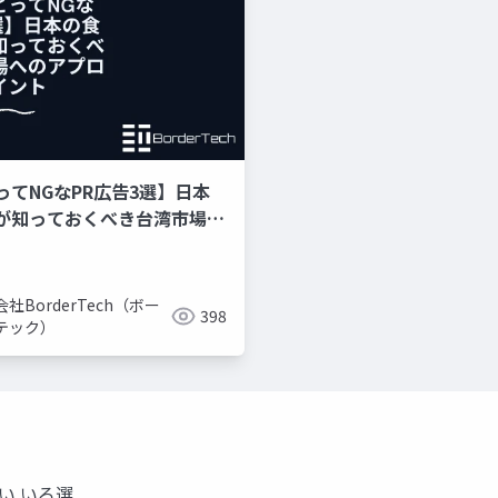
ってNGなPR広告3選】日本
が知っておくべき台湾市場へ
チのポイント
社BorderTech（ボー
398
テック）
違い いろ選