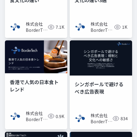
食文化の違い
文化の違い3選
株式会社
株式会社
7.1K
1K
BorderTech（ボ
BorderTech（ボ
ーダーテッ
ーダーテッ
ク）
ク）
香港で人気の日本食ト
シンガポールで避ける
レンド
べき広告表現
株式会社
株式会社
0.9K
834
BorderTech（ボ
BorderTech（ボ
ーダーテッ
ーダーテッ
ク）
ク）