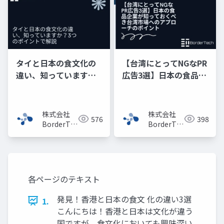
タイと日本の食文化の
【台湾にとってNGなPR
違い、知っています
広告3選】日本の食品企
か？3つのポイントで解
業が知っておくべき台
説
湾市場へのアプローチ
のポイント
株式会社
株式会社
576
398
BorderTech（ボ
BorderTech（ボ
ーダーテッ
ーダーテッ
ク）
ク）
各ページのテキスト
発見！香港と日本の食文 化の違い3選
1.
こんにちは！香港と日本は文化が違う
国ですが、食文化においても興味深い