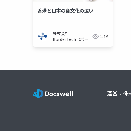
香港と日本の食文化の違い
株式会社
1.4K
BorderTech（ボーダ
ーテック）
運営：株