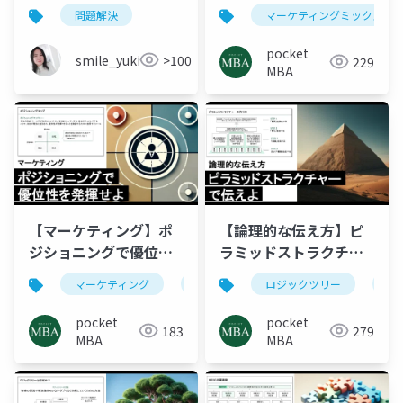
題解決の技術 一流経
ミックス（4P）を策定
問題解決
マーケティングミックス
営者が実践する思考フ
せよ
レームワーク IT研修講
pocket
smile_yukiko_it
>100
229
師のための実践ガイド
MBA
_20260625.pptx
【マーケティング】ポ
【論理的な伝え方】ピ
ジショニングで優位性
ラミッドストラクチャ
を発揮せよ
ーで伝えよ
マーケティング
3c
セグメンテーション
ロジックツリー
ピ
pocket
pocket
183
279
MBA
MBA