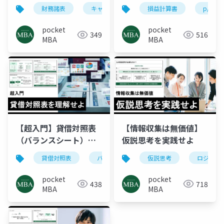
よ
財務諸表
キャッシュフロー計算書
損益計算書
c/f
p/l
m
pocket
pocket
349
516
MBA
MBA
【超入門】貸借対照表
【情報収集は無価値】
（バランスシート）を
仮説思考を実践せよ
理解せよ
貸借対照表
バランスシート
仮説思考
財務諸表
ロジカル
b/s
pocket
pocket
438
718
MBA
MBA