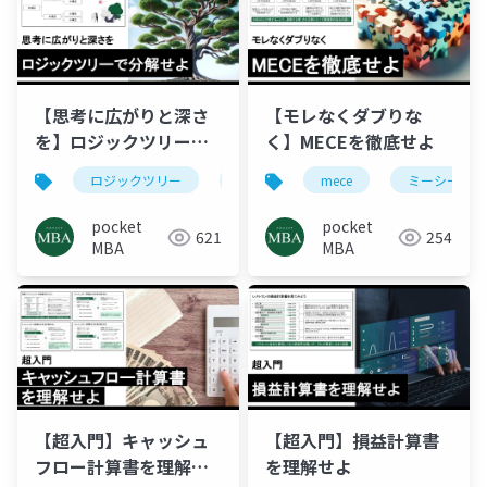
【思考に広がりと深さ
【モレなくダブりな
を】ロジックツリーで
く】MECEを徹底せよ
分解せよ
ロジックツリー
ピラミッドストラクチャー
mece
ミーシー
mece
pocket
pocket
621
254
MBA
MBA
【超入門】キャッシュ
【超入門】損益計算書
フロー計算書を理解せ
を理解せよ