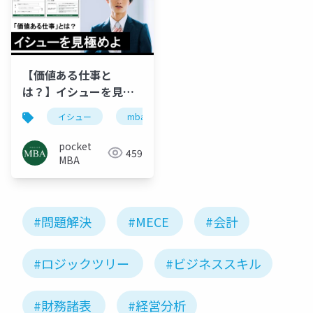
【価値ある仕事と
は？】イシューを見極
めよ
イシュー
mba
ロジカルシンキング
イシ
pocket
459
MBA
#問題解決
#MECE
#会計
#ロジックツリー
#ビジネススキル
#財務諸表
#経営分析