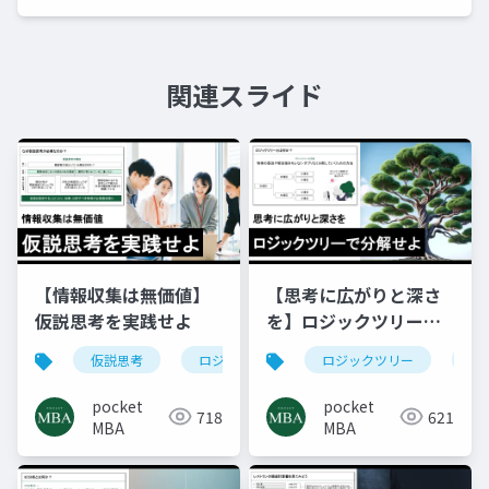
関連スライド
【情報収集は無価値】
【思考に広がりと深さ
仮説思考を実践せよ
を】ロジックツリーで
分解せよ
仮説思考
ロジカルシンキング
ロジックツリー
mba
仮説
ピ
pocket
pocket
718
621
MBA
MBA