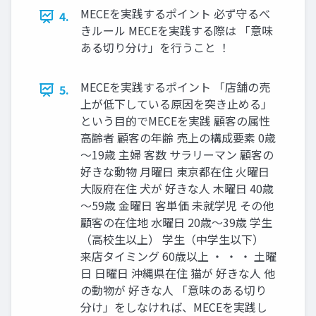
MECEを実践するポイント 必ず守るべ
4.
きルール MECEを実践する際は 「意味
ある切り分け」を行うこと ！
MECEを実践するポイント 「店舗の売
5.
上が低下している原因を突き止める」
という目的でMECEを実践 顧客の属性
高齢者 顧客の年齢 売上の構成要素 0歳
～19歳 主婦 客数 サラリーマン 顧客の
好きな動物 月曜日 東京都在住 火曜日
大阪府在住 犬が 好きな人 木曜日 40歳
～59歳 金曜日 客単価 未就学児 その他
顧客の在住地 水曜日 20歳～39歳 学生
（高校生以上） 学生（中学生以下）
来店タイミング 60歳以上 ・ ・ ・ 土曜
日 日曜日 沖縄県在住 猫が 好きな人 他
の動物が 好きな人 「意味のある切り
分け」をしなければ、MECEを実践し