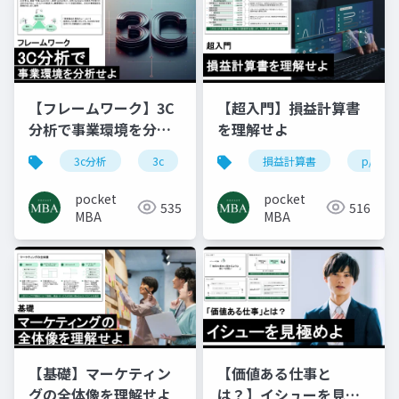
【フレームワーク】3C
【超入門】損益計算書
分析で事業環境を分析
を理解せよ
せよ
3c分析
3c
マーケティング
損益計算書
フレームワー
p/l
pocket
pocket
535
516
MBA
MBA
【基礎】マーケティン
【価値ある仕事と
グの全体像を理解せよ
は？】イシューを見極