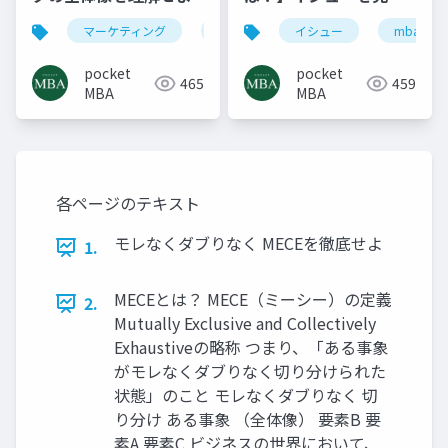
めよ
マーケティング
3c
セグメンテーション
イシュー
mba
pocket
pocket
465
459
MBA
MBA
各ページのテキスト
モレなくダブりなく MECEを徹底せよ
1.
MECEとは？ MECE（ミーシー）の定義
2.
Mutually Exclusive and Collectively
Exhaustiveの略称 つまり、「ある事象
がモレなくダブりなく切り分けられた
状態」のこと モレなくダブりなく 切
り分け ある事象 （全体像） 要素B 要
素A 要素C ビジネスの世界において、