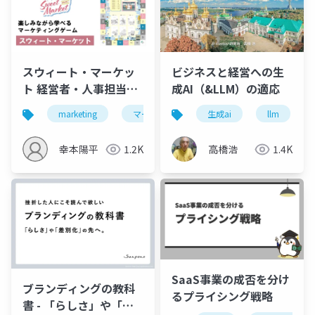
スウィート・マーケッ
ビジネスと経営への生
ト 経営者・人事担当者
成AI（&LLM）の適応
向け資料
marketing
マーケティング
生成ai
研修
llm
ビジネス
幸本陽平
1.2K
高橋浩
1.4K
SaaS事業の成否を分け
ブランディングの教科
るプライシング戦略
書 - 「らしさ」や「差