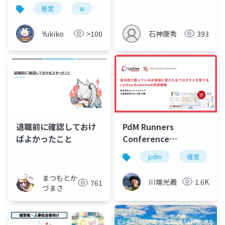
経営
ai
Yukiko
>100
石神康秀
393
退職前に確認しておけ
PdM Runners
ばよかったこと
Conference
2024.12.3@松江
pdm
経営
まつもとか
川端光義
1.6K
761
づまさ