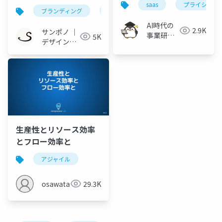
別化」の先へ。-公開用
saas
プライシング
ブランディング
デザイン
マーケティング
AI時代の
2.9K
サンポノ ｜
事業研究 /
5K
デザインと
FirstPenguin
写真の事務
所
生産性とリソース効率
とフロー効率と
アジャイル
osawata
29.3K