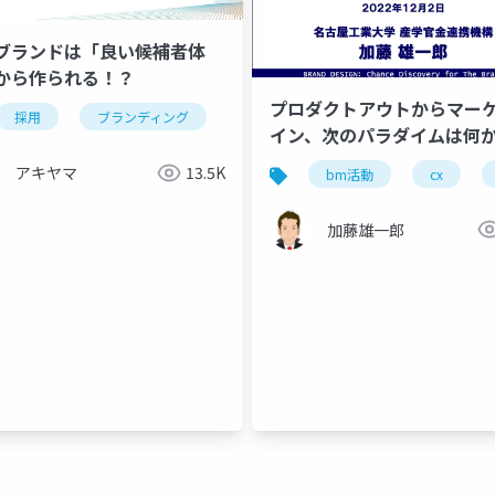
ブランドは「良い候補者体
から作られる！？
プロダクトアウトからマー
採用
ブランディング
候補者体験
イン、次のパラダイムは何
アキヤマ
13.5K
bm活動
cx
加藤雄一郎