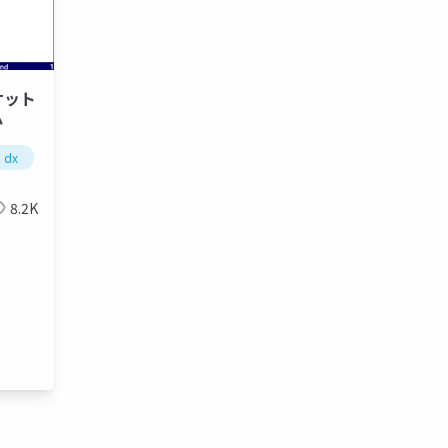
ケット
か
dx
ux
しくみづくりイノベーショ
プロダクトアウト
8.2K