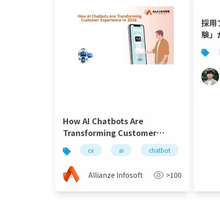
採用
験」
How AI Chatbots Are
Transforming Customer
Experience in 2026
cx
ai
chatbot
Allianze Infosoft
>100