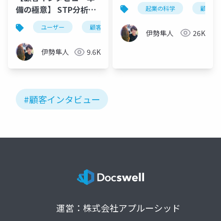
備の極意】 STP分析と
起業の科学
顧客
モチベーショングラフ
ユーザー
顧客
顧客インタビュー
インタ
の活用
伊勢隼人
26K
伊勢隼人
9.6K
#顧客インタビュー
運営：株式会社アプルーシッド