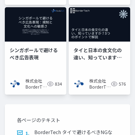
ーダーテッ
ーダーテッ
ク）
ク）
シンガポールで避ける
タイと日本の食文化の
べき広告表現
違い、知っています
か？3つのポイントで解
説
株式会社
株式会社
834
576
BorderTech（ボ
BorderTech（ボ
ーダーテッ
ーダーテッ
ク）
ク）
各ページのテキスト
BorderTech タイで避けるべきNGな
1.