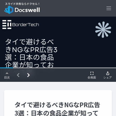
Ope
タイで避けるべきNGなPR広告
3選：日本の食品企業が知って