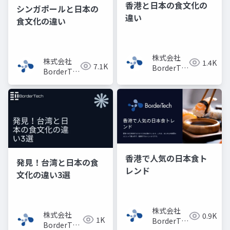
香港と日本の食文化の
シンガポールと日本の
違い
食文化の違い
株式会社
株式会社
1.4K
7.1K
BorderTech（ボ
BorderTech（ボ
ーダーテッ
ーダーテッ
ク）
ク）
香港で人気の日本食ト
発見！台湾と日本の食
レンド
文化の違い3選
株式会社
株式会社
0.9K
1K
BorderTech（ボ
BorderTech（ボ