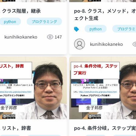
9. クラス階層，継承
po-8. クラス，メソッド，
ェクト生成
python
逆アセンブル
プログラミング
デバッガー
メソッド
ステップ実行
クラス定義
visual studi
python
プログラミ
kunihikokaneko
147
kunihikokaneko
5. リスト，辞書
po-4. 条件分岐，ステップ