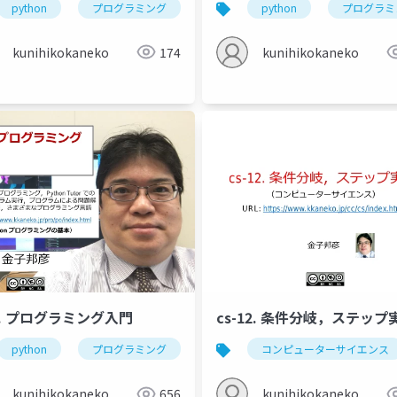
python
プログラミング
リスト
python
辞書
プログラミ
python t
し
ループ
for
in
ステップ実行
python tu
kunihikokaneko
174
kunihikokaneko
1. プログラミング入門
cs-12. 条件分岐，ステップ
python
プログラミング
python tutor
コンピューターサイエンス
python tuto
変数
オブジェクトとメソッド
引数
代入
制
kunihikokaneko
656
kunihikokaneko