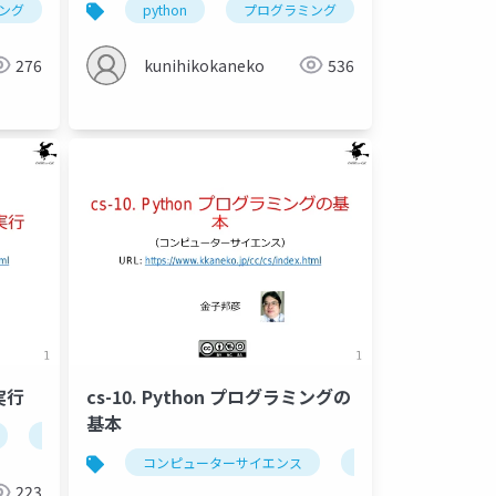
ング
utor
条件分岐
金子邦彦研究室
python
if
プログラミング
else
ステップ実行
式
変数
pyth
tor
金子邦彦研究室
276
kunihikokaneko
536
実行
cs-10. Python プログラミングの
基本
r での python プログラム実行
プログラミング
条件分岐
プログラムによる問題解決
ステップ実行
計算誤差
java tuto
御
条件分岐
コンピューターサイエンス
繰り返し（ループ）
コードコンバット
python
プロ
223