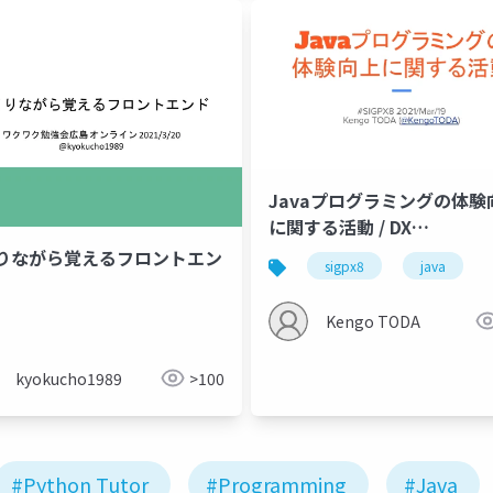
Javaプログラミングの体験
に関する活動 / DX
enhancement around Ja
りながら覚えるフロントエン
sigpx8
java
programming
Kengo TODA
kyokucho1989
>100
#Python Tutor
#Programming
#Java