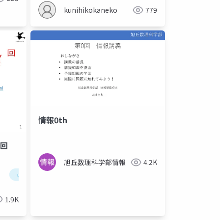
kunihikokaneko
779
情報0th
，回
旭丘数理科学部情報
4.2K
hon tutor
scratch
ue5
プログラミング
1.9K