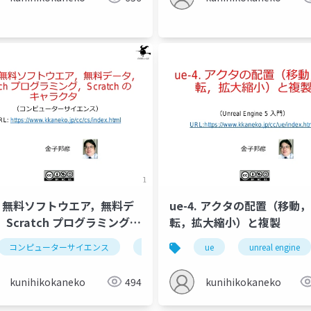
-1. 無料ソフトウエア，無料デ
ue-4. アクタの配置（移動
Scratch プログラミング，
転，拡大縮小）と複製
での計算の誤差
プログラミング言語
プログラミング
pyt
atch のキャラクタ
コンピューターサイエンス
無料ソフトウェア
ue
無料データ
unreal engine
kunihikokaneko
494
kunihikokaneko