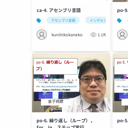
ca-4. アセンブリ言語
po-
アセンブリ言語
インテルプロセッサ
kunihikokaneko
1.1K
po-6. 繰り返し（ループ），
po-
for，in，ステップ実行