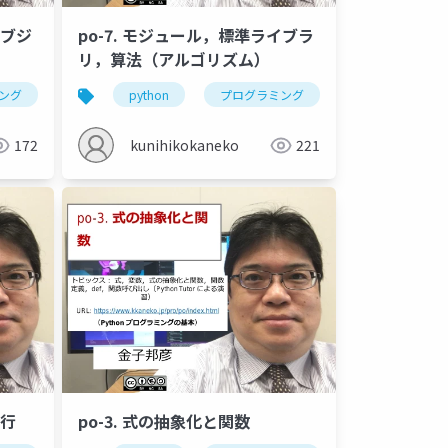
オブジ
po-7. モジュール，標準ライブラ
リ，算法（アルゴリズム）
o
クラス階層
継承
super
dir
python tutor
ング
クラス
python
オブジェクト
プログラミング
クラス定義
モジュール
オブジェ
172
kunihikokaneko
221
実行
po-3. 式の抽象化と関数