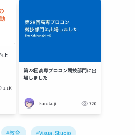
向上
va
第28回高専プロコン競技部門に出
場しました
1.1K
kurokoji
720
#教育
#Visual Studio