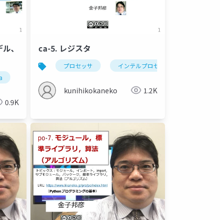
モデル、
ca-5. レジスタ
プロセッサ
インテルプロセッサ
レジスタ
a
カプセル化
mvcモデル
オブジェクトのマッピング
kunihikokaneko
1.2K
0.9K