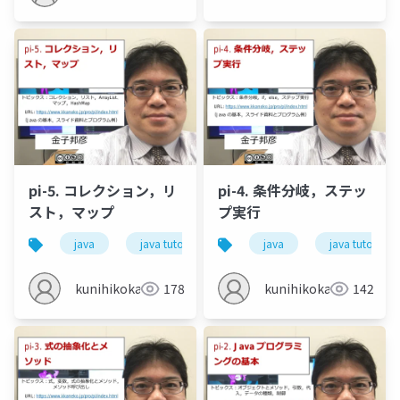
pi-5. コレクション，リ
pi-4. 条件分岐，ステッ
スト，マップ
プ実行
java
java tutor
コレクション
java
java tutor
リスト
kunihikokaneko
178
kunihikokaneko
142