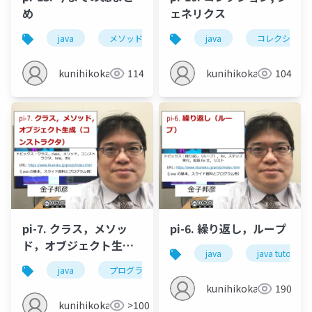
め
ェネリクス
java
メソッド
クラス
java
スーパークラス
コレクション
kunihikokaneko
114
kunihikokaneko
104
pi-7. クラス，メソッ
pi-6. 繰り返し，ループ
ド，オブジェクト生成
java
java tutor
（コンストラクタ）
java
プログラミング
クラス
class
kunihikokaneko
190
kunihikokaneko
>100