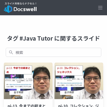
Ope
タグ #Java Tutor に関するスライド
検索
pi-13. 今までの総まと
pi-10. コレクション, ジ