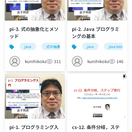
pi-3. 式の抽象化とメソ
pi-2. Java プログラミ
ッド
ングの基本
java
式の抽象化
メソッド
java
java tutor
java tutor
kunihikokaneko
311
kunihikokaneko
146
pi-1. プログラミング入
cs-12. 条件分岐，ステ