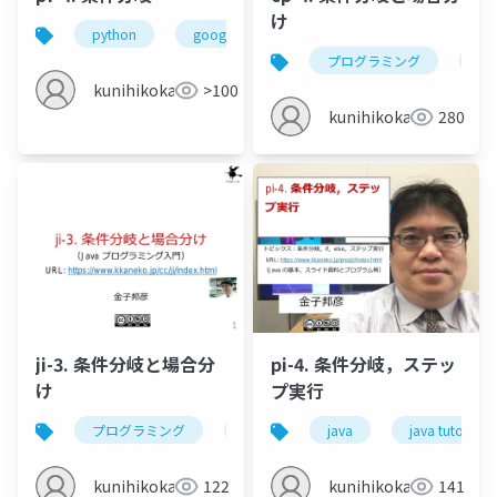
け
python
google colaboratory
条件分岐
if
プログラミング
c
kunihikokaneko
>100
kunihikokaneko
280
ji-3. 条件分岐と場合分
pi-4. 条件分岐，ステッ
け
プ実行
プログラミング
java
if
java
else
java tutor
条件
kunihikokaneko
122
kunihikokaneko
141