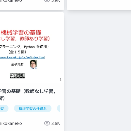
機械学習の基礎（教師なし学習，
習）
学習
データの種類
機械学習の仕組み
オープンデータ
学習
検証
情報化社会
iris データセッ
hikokaneko
3.6K