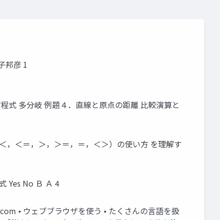
金子邦彦 1
次方程式 多分岐 例題４．直線と原点の距離 比較演算と
算（＜，＜＝，＞，＞＝，＝，＜＞）の使い方 を理解す
 No Ｂ Ａ 4
db.com • ウェブブラウザを使う • たくさんの言語を扱