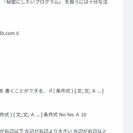
オンラインなので、「秘密にしたいプログラム」 を扱うには十分な注
b.com 6
できる． if ( 条件式 ) { 文; 文; Ａ ... }
; 文; Ａ ... } 条件式 No Yes Ａ 10
左辺が右辺以下 左辺が右辺より大きい 左辺が右辺以上