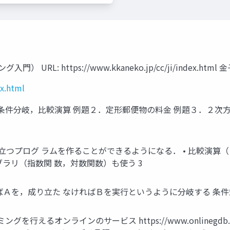
 URL: https://www.kkaneko.jp/cc/ji/index.html 
ex.html
e 文，条件分岐，比較演算 例題２．定形郵便物の料金 例題３．２
役に立つプログ ラムを作ることができるようになる． • 比較演
イブラリ（指数関 数，対数関数）も使う 3
を，成り立た なければＢを実行というように分岐する 条件式 Yes
ラミングを行えるオンラインのサービス https://www.onlineg