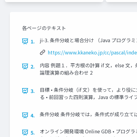
各ページのテキスト
ji-3. 条件分岐と場合分け （Java プログラミング入門）
1.
https://www.kkaneko.jp/cc/pascal/ind
内容 例題１．平方根の計算 if 文，els
2.
論理演算の組み合わせ 2
目標 • 条件分岐（if 文）を使って，より
3.
る • 前回習った四則演算，Java の標準ラ
条件分岐 条件分岐では，条件式が成り立てばＡ
4.
オンライン開発環境 Online GDB • プログ
5.