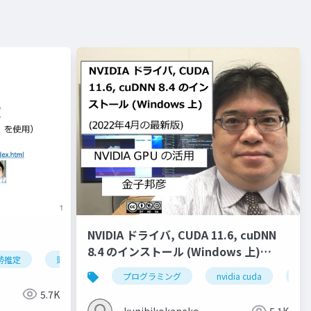
NVIDIA ドライバ, CUDA 11.6, cuDNN
8.4 のインストール (Windows 上)
勢推定
頭部の姿勢推定
オブジェクトの姿勢推定
ディープ
(2022年4月の最新版)
クター
液体
ジオメトリ
プログラミング
流入口
nvidia cuda
ベイク
nvi
5.7K
kunihikokaneko
5.1K