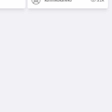
ト
教師有り学習
教師無し学習
予測
クラスタリン