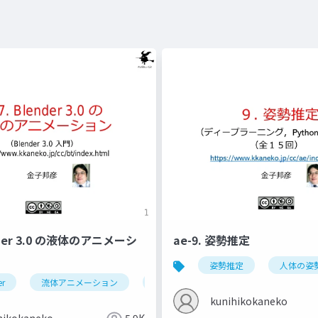
ender 3.0 の液体のアニメーシ
ae-9. 姿勢推定
姿勢推定
人体の姿
er
流体アニメーション
ドメイン
フロー
エフェ
kunihikokaneko
hikokaneko
5.9K