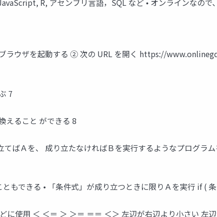
+, C#, JavaScript, R, アセンブリ言語，SQL など • 
ブラウザを起動する ② 次の URL を開く https://www.onlinegd
ぶ 7
換えること ができる 8
」が成り立てばＡを、 成り立たなければＢを実行するようなプログラムを 書くことが
ともできる • 「条件式」が成り立つときに限りＡを実行 if ( 条件式 ) { 文
に使用 ＜ ＜＝ ＞ ＞＝ ＝＝ ＜＞ 左辺が右辺より小さい 