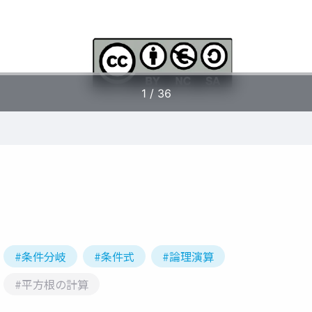
#条件分岐
#条件式
#論理演算
#平方根の計算