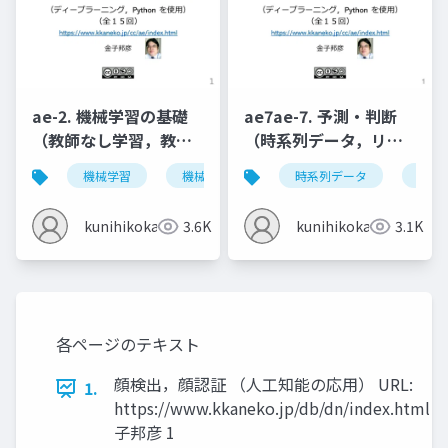
ae-2. 機械学習の基礎
ae7ae-7. 予測・判断
（教師なし学習，教師
（時系列データ，リカ
あり学習）
レントニューラルネッ
機械学習
機械学習の仕組み
時系列データ
学習
検証
リカ
トワーク，LSTM）
kunihikokaneko
3.6K
kunihikokaneko
3.1K
各ページのテキスト
顔検出，顔認証 （人工知能の応用） URL:
1.
https://www.kkaneko.jp/db/dn/index.html 
子邦彦 1