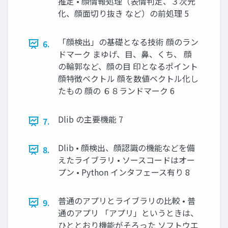
推定 • 顔情報処理（表情判定、３次元
化、顔面切り抜き など）の前処理 5
「顔検出」の基礎となる技術 顔のラン
6.
ドマーク まゆげ、目、鼻、くち、 顔
の輪郭など、顔の目 印となるポイント
顔特徴ベクトル 顔を数値ベクトル化し
たもの 顔の ６８ランドマーク 6
Dlib の主要機能 7
7.
Dlib • 顔検出、顔認識の機能などを備
8.
えたライブラリ • ソースコードはオー
プン • Python インタフェース有り 8
普通のアプリとライブラリの比較 • 普
9.
通のアプリ 「アプリ」というときは、
ひととおり機能がそろった ソフトウエ