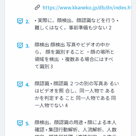
https://www.kkaneko.jp/db/dn/index.htm
• 実際に、顔検出、顔認識などを行う •
2.
難しくはなく，事前準備も少ない 2
顔検出 顔検出 写真やビデオの中か
3.
ら、 顔を識別すること ・顔の場所と
領域を検出 ・複数ある場合にはすべ
て識別 3
顔認識 • 顔認識 ２つの別の写真あ るい
4.
はビデオを照 合し、同一人物で ある
かを判定する こと 同一人物である 同
一人物でない 4
顔検出、顔認識の用途 • 顔による本人
5.
確認 • 集団行動解析、人流解析、人数