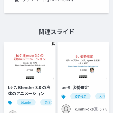
関連スライド
bt-7. Blender 3.0 の液
ae-9. 姿勢推定
体のアニメーション
姿勢推定
人体の姿
blender
流体アニメーション
ドメイン
フ
kunihikokaneko
5.7K