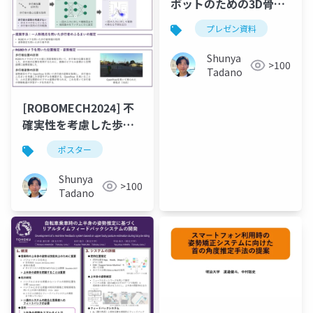
ボットのための3D骨格
情報に基づく歩きスマ
プレゼン資料
ホ検出
Shunya
>100
Tadano
[ROBOMECH2024] 不
確実性を考慮した歩行
者軌道予測への姿勢情
ポスター
報の統合
Shunya
>100
Tadano