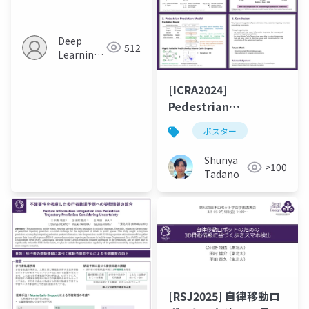
Video Generation for
Robot Manipulation
Deep
512
Learning
JP
[ICRA2024]
Pedestrian
Trajectory
ポスター
Prediction with Pose
Estimation and
Shunya
>100
Monte Carlo Dropout
Tadano
[RSJ2025] 自律移動ロ