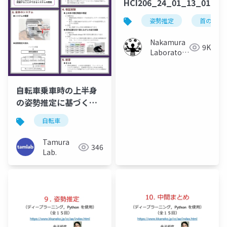
HCI206_24_01_13_01
姿勢推定
首の角度
Nakamura
9K
Laboratory
(Meiji
University)
自転車乗車時の上半身
の姿勢推定に基づくリ
アルタイムフィードバ
自転車
ックシステムの開発
（SI2024）
Tamura
346
Lab.