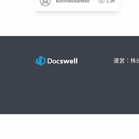
kunihikokaneko
1.3K
運営：株