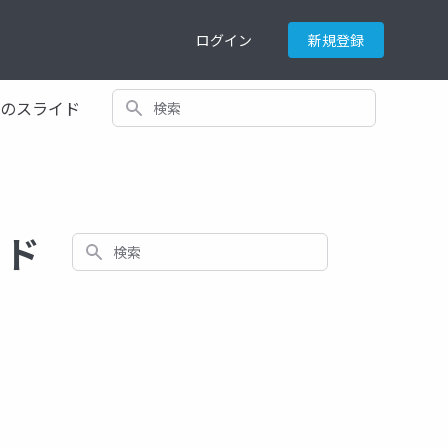
ログイン
新規登録
検索
てのスライド
イド
検索
込みニューラルネットワーク
顔情報処理
姿勢推定
自然