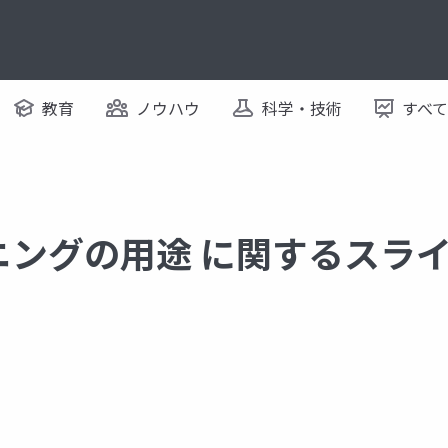
教育
ノウハウ
科学・技術
すべ
ニングの用途 に関するスラ
ニングの用途
ディープラーニングの仕組み
画像理解
畳み