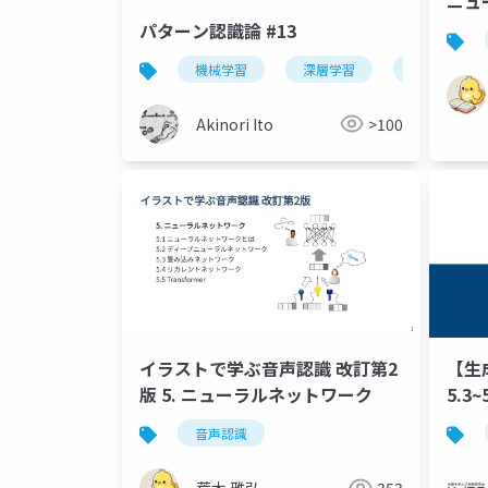
ニュ
パターン認識論 #13
機械学習
深層学習
パターン認識
Akinori Ito
>100
イラストで学ぶ音声認識 改訂第2
【生成
版 5. ニューラルネットワーク
5.3~
音声認識
荒木 雅弘
353