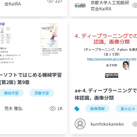
227
京都大学人工知能研
会KaiRA
究会KaiRA
ーソフトではじめる機械学習
(第2版) 第9章
ae-4. ディープラーニング
機械学習
深層学習
体認識，画像分類
荒木 雅弘
1K
画像理解
畳み込み
kunihikokaneko