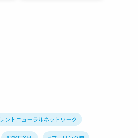
カレントニューラルネットワーク
#物体検出
#プーリング層