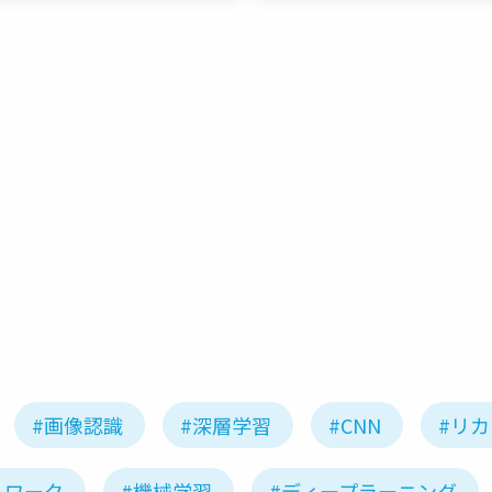
ネットワーク
#画像認識
#深層学習
#CNN
#リ
トワーク
#機械学習
#ディープラーニング