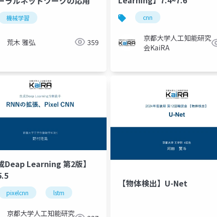
Learning】7.4~7.6
ーラルネットワークの応用
cnn
機械学習
京都大学人工知能研究
荒木 雅弘
359
会KaiRA
Deap Learning 第2版】
5.5
【物体検出】U-Net
pixelcnn
lstm
京都大学人工知能研究