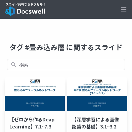
Ope
タグ #畳み込み層 に関するスライド
検索
【ゼロから作るDeap
【深層学習による画像
Learning】7.1~7.3
認識の基礎】3.1~3.2