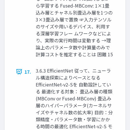
ら学習する Fused-MBConv: 1×1畳
込み層とチャネル別畳込み層を1つの
3×3畳込み層で置換 ☞入力テンソル
のサイズや用いるデバイス、利用す
る深層学習フレー ムワークなどによ
り、実際の実行時間は変動する →理
論上のパラメータ数や計算量のみで
計算コストを推定することは 困難 15
3.6.3 EfficientNet 従って、ニューラ
17.
ル構造探索によりベースとなる
EfficientNet-v2-Sを 自動設計してい
る 最適化する対象： 畳込み層の種類
(MBConv or Fused-MBConv) 畳込み
層のハイパーパラメータ(カーネルサ
イズやチャネル数の拡大率) 目的：分
類精度・パラメータ数・学習にかか
る時間の最適化 EfficientNet-v2-S モ