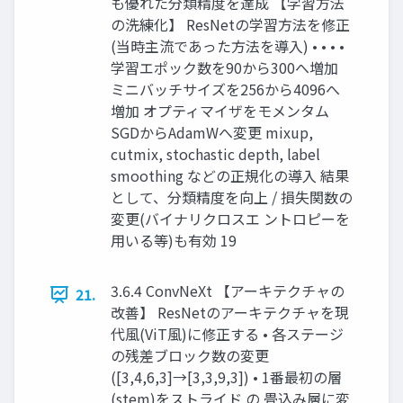
も優れた分類精度を達成 【学習方法
の洗練化】 ResNetの学習方法を修正
(当時主流であった方法を導入) • • • •
学習エポック数を90から300へ増加
ミニバッチサイズを256から4096へ
増加 オプティマイザをモメンタム
SGDからAdamWへ変更 mixup,
cutmix, stochastic depth, label
smoothing などの正規化の導入 結果
として、分類精度を向上 / 損失関数の
変更(バイナリクロスエ ントロピーを
用いる等)も有効 19
3.6.4 ConvNeXt 【アーキテクチャの
21.
改善】 ResNetのアーキテクチャを現
代風(ViT風)に修正する • 各ステージ
の残差ブロック数の変更
([3,4,6,3]→[3,3,9,3]) • 1番最初の層
(stem)をストライド の 畳込み層に変