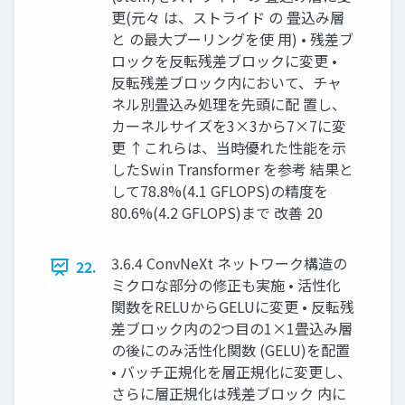
更(元々 は、ストライド の 畳込み層
と の最大プーリングを使 用) • 残差ブ
ロックを反転残差ブロックに変更 •
反転残差ブロック内において、チャ
ネル別畳込み処理を先頭に配 置し、
カーネルサイズを3×3から7×7に変
更 ↑これらは、当時優れた性能を示
したSwin Transformer を参考 結果と
して78.8%(4.1 GFLOPS)の精度を
80.6%(4.2 GFLOPS)まで 改善 20
3.6.4 ConvNeXt ネットワーク構造の
22.
ミクロな部分の修正も実施 • 活性化
関数をRELUからGELUに変更 • 反転残
差ブロック内の2つ目の1×1畳込み層
の後にのみ活性化関数 (GELU)を配置
• バッチ正規化を層正規化に変更し、
さらに層正規化は残差ブロック 内に