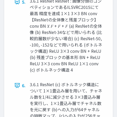
3.6.1 ResNet ResNet : 画像分類のコン
5.
ペティションであるILSVRC2015にて
最高 精度を達成 1×1 3×3 BN conv
【ResNetの全体像と残差ブロック】
conv BN 𝑋 𝐹 + 𝐹 + 𝐹 (a) ResNetの全体
像 (b) ResNet-34などで用いられる (比
較的層数が少ない場合) (c) ResNet-50,
-100, -152などで用いられる (ボトルネ
ック構造) ReLU 3×3 conv BN + ReLU
(b) 残差ブロックの基本形 BN + ReLU
ReLU 3×3 conv BN ReLU 1×1 conv
(c) ボトルネック構造 4
3.6.1 ResNet (c) ボトルネック構造に
6.
ついて 1×1畳込み層を用いて、チャネ
ル数を1/4に減少させる 3×3畳込み層
を実行し、1×1畳込み層でチャネル数
を元に戻す (b)への入力が64チャネル
の特徴マップ、(c)への入力が256チャ