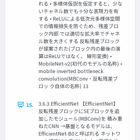
れる • 多様体仮説を仮定すると、少な
いチャネル数でも十分な表現力を有
する • ReLUによる低次元多様体空間
での情報損失を防ぐため、残差ブロ
ック内部 では適切な拡大率でチャネ
ル数を大きくする 反転残差ブロック
が提案された(ブロック内の最後の演
算はReLUではなく、 線形変換) •
MobileNet-v2(初代のモデルの名称) •
mobile inverted bottleneck
convolution(MBConv・反転残差ブ
ロッ ク自体の名称) 13
3.6.3 EfficientNet 【EfficientNet】
15.
反転残差ブロックにSEブロックを追
加したモジュール(MBConv)を 積み重
ねたCNN →基盤となるモデルは、
EfficientNet-B0と呼ばれる ネットワ