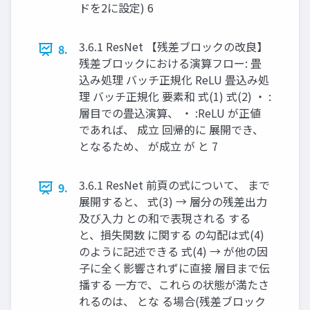
ドを2に設定) 6
3.6.1 ResNet 【残差ブロックの改良】
8.
残差ブロックにおける演算フロー: 畳
込み処理 バッチ正規化 ReLU 畳込み処
理 バッチ正規化 要素和 式(1) 式(2) ・ :
層目での畳込演算、 ・ :ReLU が正値
であれば、 成立 回帰的に 展開でき、
となるため、 が成立 が と 7
3.6.1 ResNet 前頁の式について、 まで
9.
展開すると、 式(3) → 層分の残差出力
及び入力 との和で表現される する
と、損失関数 に関する の勾配は式(4)
のように記述できる 式(4) → が他の因
子に全く影響されずに直接 層目まで伝
播する 一方で、これらの状態が満たさ
れるのは、 とな る場合(残差ブロック