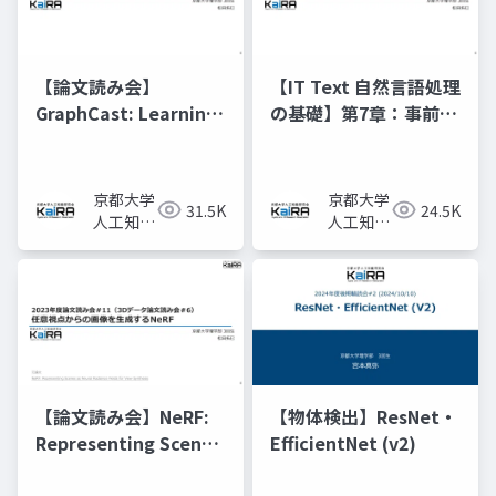
【論文読み会】
【IT Text 自然言語処理
GraphCast: Learning
の基礎】第7章：事前学
skillful medium-
習済みモデルと転移学
range global
習
weather forecasting
京都大学
京都大学
31.5K
24.5K
人工知能
人工知能
研究会
研究会
KaiRA
KaiRA
【論文読み会】NeRF:
【物体検出】ResNet・
Representing Scenes
EfficientNet (v2)
as Neural Radiance