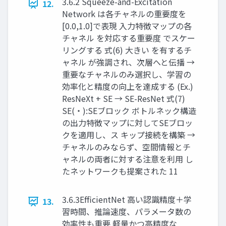
3.6.2 Squeeze-and-Excitation
12.
Network は各チャネルの重要度を
[0.0,1.0]で表現 入力特徴マップの各
チャネル を対応する重要度 でスケー
リングする 式(6) 大きい を有するチ
ャネル が強調され、次層へと伝播 →
重要なチャネルのみ選択し、学習の
効率化と精度の向上を達成する (Ex.)
ResNeXt + SE → SE-ResNet 式(7)
SE(・):SEブロック ボトルネック構造
の出力特徴マップに対してSEブロッ
クを適用し、ス キップ接続を構築 →
チャネルのみならず、空間情報とチ
ャネルの両者に対する注意を利用 し
たネットワークも提案された 11
3.6.3EfficientNet 高い認識精度＋学
13.
習時間、推論速度、パラメータ数の
効率性も重要 軽量かつ高精度な