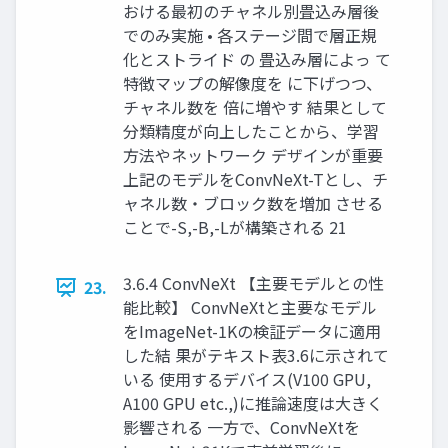
おける最初のチャネル別畳込み層後
でのみ実施 • 各ステージ間で層正規
化とストライド の 畳込み層によっ て
特徴マップの解像度を に下げつつ、
チャネル数を 倍に増やす 結果として
分類精度が向上したことから、学習
方法やネットワーク デザインが重要
上記のモデルをConvNeXt-Tとし、チ
ャネル数・ブロック数を増加 させる
ことで-S,-B,-Lが構築される 21
3.6.4 ConvNeXt 【主要モデルとの性
23.
能比較】 ConvNeXtと主要なモデル
をImageNet-1Kの検証データに適用
した結 果がテキスト表3.6に示されて
いる 使用するデバイス(V100 GPU,
A100 GPU etc.,)に推論速度は大きく
影響される 一方で、ConvNeXtを