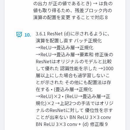
の出力 が正の値であるとき) → は負の
値も取り得るため、残差ブロック内の
演算の配置を変更 することで対応 8
3.6.1 ResNet (d)に示されるように、
10.
演算を配置し直す バッチ正規化
→ReLU→畳込み層→正規化
→ReLU→畳込み層→要素和 修正後の
ResNetはオリジナルのモデルと比較
して優れた 認識性能を示した →1000
層以上にした場合も過学習しないこ
とが示された その他にも配置法は存
在する • (畳込み層→正規化
→ReLU)×2 • (ReLU→畳込み層→正
規化)×2 →上記2つの手法ではオリジ
ナルのResNetに対して 優位性を示す
ことが出来ない BN ReLU 3×3 conv
BN ReLU 3×3 conv + (d) 修正版 9