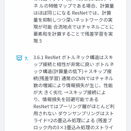
ネ ルの特徴マップである場合、計算量
はほぼ同じになる ResNetでは、計算
量を抑制しつつ深いネットワークの実
現が可能 合流地点ではチャネルごとに
要素和を計算することで残差学習を実
現 5
3.6.1 ResNet ボトルネック構造はスキ
7.
ップ接続と相性が非常に良い ボトルネ
ック構造(計算量の低下)＋スキップ接
続(残差学習) 通常のCNNではチャネル
数の増減により情報損失が生じ、性能
が大 きく劣化 →スキップ接続によ
り、情報損失を回避可能である
ResNetではプーリング層がほとんど利
用されない ダウンサンプリングはスト
ライド=2の畳込み処理による (残差ブ
ロック内の3×3畳込み処理のストライ