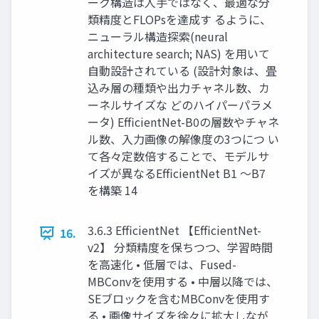
ーク構造は人手ではなく、最適な分
類精度とFLOPsを達成す るように、
ニューラル構造探索(neural
architecture search; NAS) を用いて
自動設計されている (設計対象は、畳
込み層の種類や出力チャネル数、カ
ーネルサイズな どのハイパーパラメ
ータ) EfficientNet-B0の層数やチャネ
ル数、入力画像の解像度の3つにつ い
て各々定数倍することで、モデルサ
イズが異なるEfficientNet B1 ～B7
を構築 14
3.6.3 EfficientNet 【EfficientNet-
16.
v2】 分類精度を保ちつつ、学習時間
を高速化 • 低層では、Fused-
MBConvを使用する • 中層以降では、
SEブロックを含むMBConvを使用す
る • 画像サイズを徐々に拡大しなが