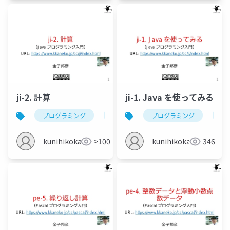
ji-2. 計算
ji-1. Java を使ってみる
プログラミング
java
計算
プログラミング
変数
jav
kunihikokaneko
>100
kunihikokaneko
346