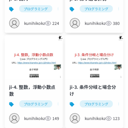
プログラミング
配列
多項式の計算
プログラミング
エラ
jav
kunihikokaneko
224
kunihikokaneko
380
ji-4. 整数，浮動小数点
ji-3. 条件分岐と場合分
数
け
プログラミング
java
整数
プログラミング
浮動小数点数
jav
kunihikokaneko
149
kunihikokaneko
123