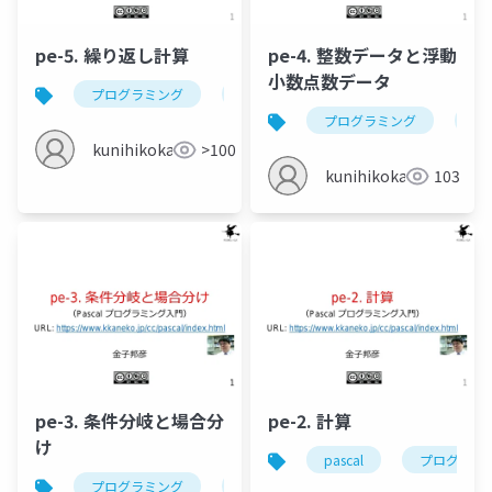
pe-5. 繰り返し計算
pe-4. 整数データと浮動
小数点数データ
プログラミング
pascal
while
for
プログラミング
pas
kunihikokaneko
>100
kunihikokaneko
103
pe-3. 条件分岐と場合分
pe-2. 計算
け
pascal
プログラミ
プログラミング
pascal
if
条件分岐