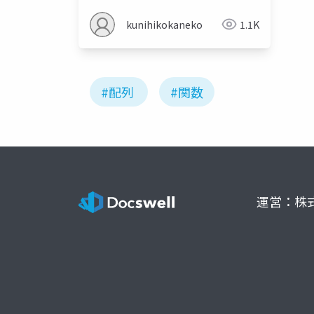
kunihikokaneko
1.1K
#配列
#関数
運営：株