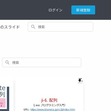
ログイン
新規登録
検索
てのスライド
検索