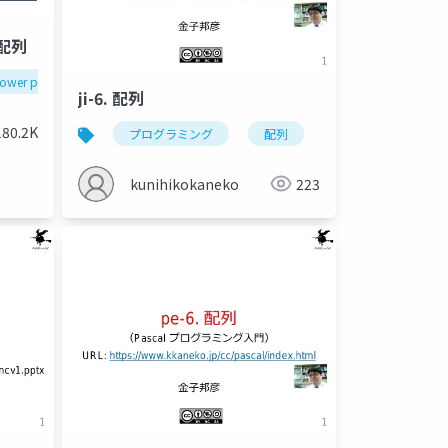
る配列
ower platform
array
ji-6. 配列
180.2K
プログラミング
配列
多項式の計算
kunihikokaneko
223