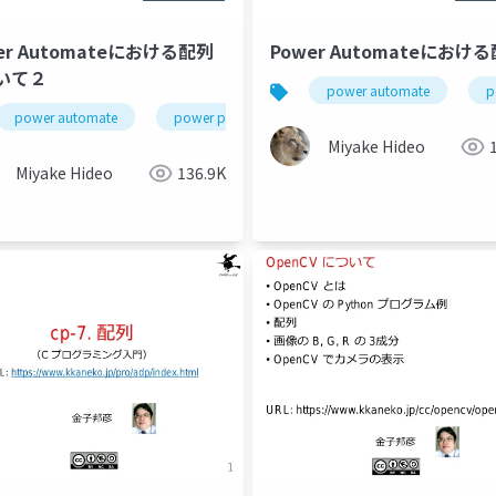
er Automateにおける配列
Power Automateにおけ
いて２
power automate
p
power automate
power platform
array
Miyake Hideo
Miyake Hideo
136.9K