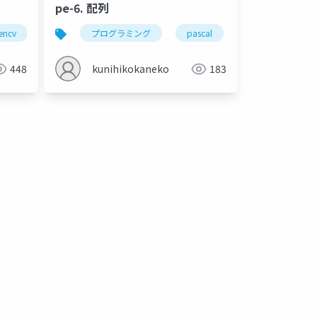
pe-6. 配列
encv
金子邦彦研究室
python
プログラミング
コンピュータビジョン
pascal
配列
arr
448
kunihikokaneko
183
配列