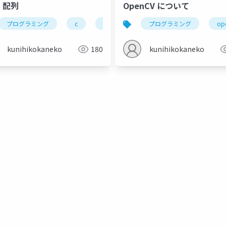
. 配列
OpenCV について
プログラミング
メモリアドレス
c
配列
配列
関数へのポインタ渡し
行列
プログラミング
多次元の配列
op
kunihikokaneko
180
kunihikokaneko
ータ転送命令
アドレッシングモード
アドレス
レジスタ