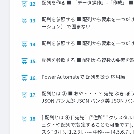
配列を作る ■ 「データ操作」-「作成」 ■ 「変数を初期
12.
配列を参照する ■ 配列から要素を一つだけ取り
13.
ーション） で囲まない
配列を参照する ■ 配列から要素を一つだけ取り出
14.
配列を参照する ■ 配列から複数の要素を取り出す ➢ 
15.
Power Automateで 配列を扱う 応用編
16.
配列とは ③ ■ おや・・・？ 宛先 ぶき ぼう
17.
JSON パン太郎 JSON パンダ美 JSON パ
[ 配列とは ④ {"宛先": {"住所":"クリスタルレ
18.
ェクトや配列で指 定することも可能です }, {"宛先"
スク":3} [ }, [1,2,3], ---- 中略---- [4