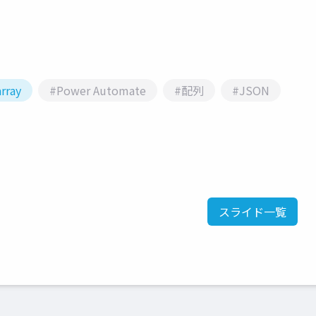
rray
#Power Automate
#配列
#JSON
スライド一覧