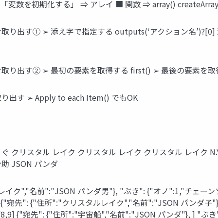
化する」 ⇒ アレイ ■ 関数 ⇒ array() createArray() ran
出す① ➢ 添え字で指定する outputs(‘アクション名’)?[
す② ➢ 最初の要素を取得する first() ➢ 最後の要素を取得する
Apply to each Item() でもOK
ぐ クリスタル レイク クリスタル レイク クリスタル レイク N.Y.
ン助 JSON パンダ
イク","名前":"JSON パンダ男"}, "ぶき": {"オノ":1,"チェーン
: {"住所":"クリスタルレイク","名前":"JSON パンダ子"}, "ぶ
,5,6,7], [8,9] {"宛先": {"住所":"宇宙船","名前":"JSON パンダ"}, 