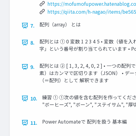
https://mofumofupower.hatenablog.c
https://qiita.com/h-nagao/items/be5
配列（array） とは
7.
配列とは ① 0 変数 1 2 3 4 5 • 
8.
字」という番号が割り当てられています • Pow
配列とは ② [ 1, 3, 2, 4, 0, 2
9.
素）はカンマで区切ります（JSON） • デー
（＝配列）として 解釈できます
練習 ➀ ➀次の値を含む配列を作ってください（JS
10.
"ボーヒーズ", "ボーン", "ステイサム", "厚切
Power Automateで 配列を扱う 基本編
11.