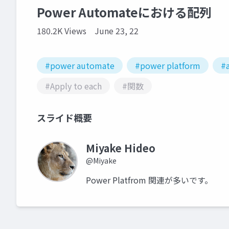
Power Automateにおける配列
180.2K Views
June 23, 22
#power automate
#power platform
#a
#Apply to each
#関数
スライド概要
Miyake Hideo
@Miyake
Power Platfrom 関連が多いです。