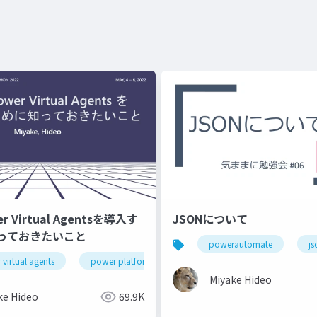
 Virtual Agentsを導入す
JSONについて
っておきたいこと
powerautomate
js
virtual agents
power platform
Miyake Hideo
ke Hideo
69.9K