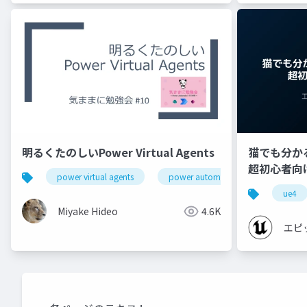
明るくたのしいPower Virtual Agents
猫でも分かるU
超初心者向け編 
power virtual agents
power automate
power pla
ue4
Miyake Hideo
4.6K
エピ