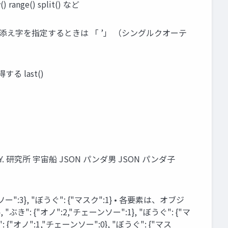
ge() split() など
0] 添え字を指定するときは 「 ’」 （シングルクオーテ
 last()
 研究所 宇宙船 JSON パンダ男 JSON パンダ子
ソー":3}, "ぼうぐ": {"マスク":1} • 各要素は、オブジ
き": {"オノ":2,"チェーンソー":1}, "ぼうぐ": {"マ
] "ぶき": {"オノ":1,"チェーンソー":0}, "ぼうぐ": {"マス