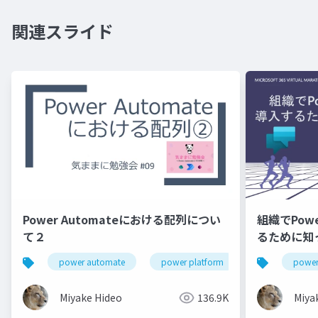
関連スライド
Power Automateにおける配列につい
組織でPower
て２
るために知
power automate
power platform
array
power 
Miyake Hideo
136.9K
Miya