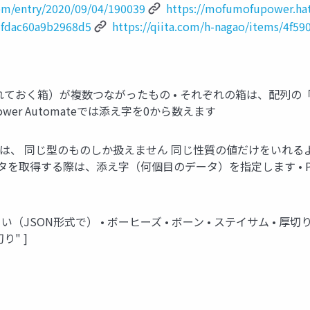
om/entry/2020/09/04/190039
https://mofumofupower.ha
65fdac60a9b2968d5
https://qiita.com/h-nagao/items/4f5
変数（値を入れておく箱）が複数つながったもの • それぞれの箱は、
er Automateでは添え字を0から数えます
 ] • 一つの配列では、 同じ型のものしか扱えません 同じ性質の値だけ
タを取得する際は、添え字（何個目のデータ）を指定します • Po
ON形式で） • ボーヒーズ • ボーン • ステイサム • 厚切り ["ボ
り" ]