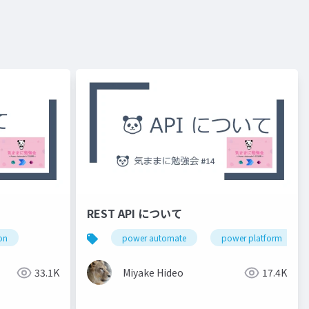
REST API について
on
power automate
power platform
33.1K
Miyake Hideo
17.4K