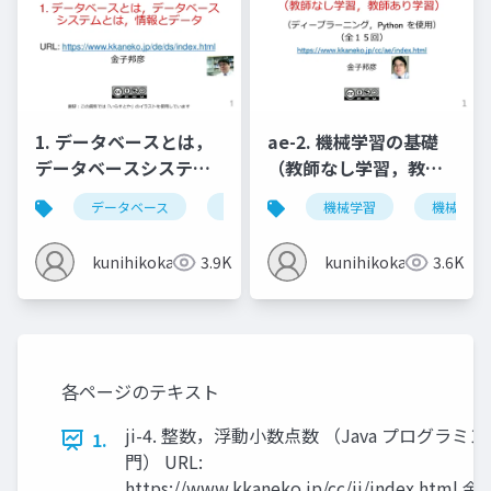
1. データベースとは，
ae-2. 機械学習の基礎
データベースシステム
（教師なし学習，教師
とは，情報とデータ
あり学習）
データベース
データベースシステム
機械学習
情報とデータ
機械学習
kunihikokaneko
3.9K
kunihikokaneko
3.6K
各ページのテキスト
ji-4. 整数，浮動小数点数 （Java プログラミ
1.
門） URL:
https://www.kkaneko.jp/cc/ji/index.html 