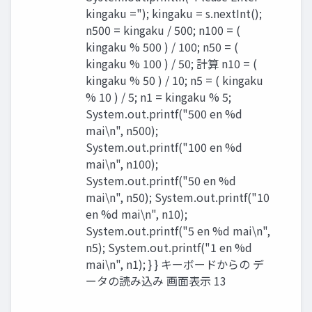
kingaku ="); kingaku = s.nextInt();
n500 = kingaku / 500; n100 = (
kingaku % 500 ) / 100; n50 = (
kingaku % 100 ) / 50; 計算 n10 = (
kingaku % 50 ) / 10; n5 = ( kingaku
% 10 ) / 5; n1 = kingaku % 5;
System.out.printf("500 en %d
mai\n", n500);
System.out.printf("100 en %d
mai\n", n100);
System.out.printf("50 en %d
mai\n", n50); System.out.printf("10
en %d mai\n", n10);
System.out.printf("5 en %d mai\n",
n5); System.out.printf("1 en %d
mai\n", n1); } } キーボードからの デ
ータの読み込み 画面表示 13