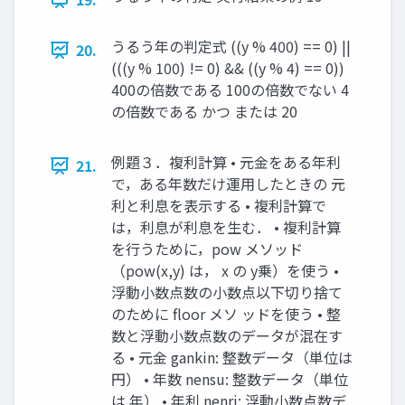
うるう年の判定式 ((y % 400) == 0) ||
20.
(((y % 100) != 0) && ((y % 4) == 0))
400の倍数である 100の倍数でない 4
の倍数である かつ または 20
例題３．複利計算 • 元金をある年利
21.
で，ある年数だけ運用したときの 元
利と利息を表示する • 複利計算で
は，利息が利息を生む． • 複利計算
を行うために，pow メソッド
（pow(x,y) は， x の y乗）を使う •
浮動小数点数の小数点以下切り捨て
のために floor メソ ッドを使う • 整
数と浮動小数点数のデータが混在す
る • 元金 gankin: 整数データ（単位は
円） • 年数 nensu: 整数データ（単位
は 年） • 年利 nenri: 浮動小数点数デ