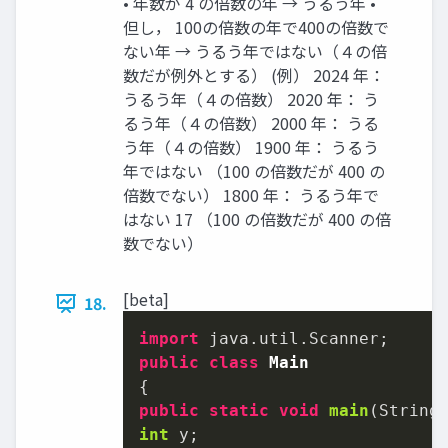
• 年数が 4 の倍数の年 → うるう年 •
但し， 100の倍数の年で400の倍数で
ない年 → うるう年ではない（４の倍
数だが例外とする） (例） 2024 年：
うるう年（４の倍数） 2020 年： う
るう年（４の倍数） 2000 年： うる
う年（４の倍数） 1900 年： うるう
年ではない （100 の倍数だが 400 の
倍数でない） 1800 年： うるう年で
はない 17 （100 の倍数だが 400 の倍
数でない）
[beta]
18.
import
public
class
Main
public
static
void
main
(String
int