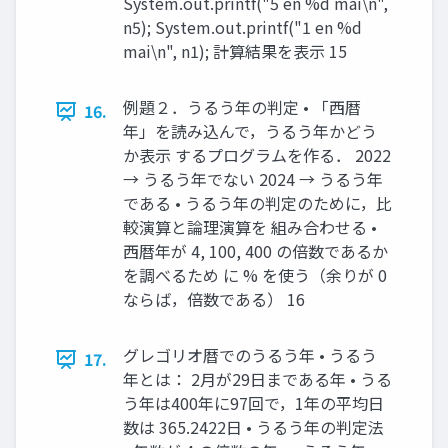
System.out.printf("5 en %d mai\n",
n5); System.out.printf("1 en %d
mai\n", n1); 計算結果を表示 15
例題２．うるう年の判定 • 「西暦
16.
年」を読み込んで，うるう年かどう
か表示 するプログラムを作る． 2022
→ うるう年でない 2024 → うるう年
である • うるう年の判定のために，比
較演算と論理演算を 組み合わせる •
西暦年が 4, 100, 400 の倍数であるか
を調べるため に % を使う（余りが 0
ならば，倍数である） 16
グレゴリオ暦でのうるう年 • うるう
17.
年とは： 2月が29日まである年 • うる
う年は400年に97回で，1年の平均日
数は 365.2422日 • うるう年の判定法