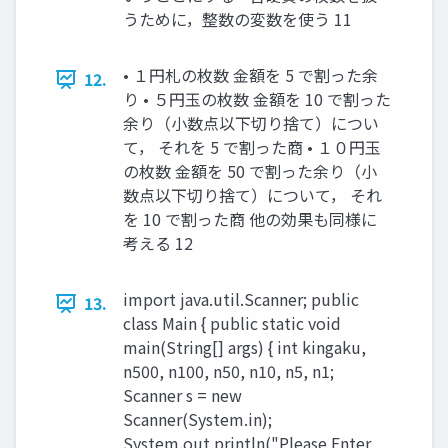
うために，整数の変数を使う 11
• １円札の枚数 金額を 5 で割った余
12.
り • ５円玉の枚数 金額を 10 で割った
余り（小数点以下切り捨て）につい
て， それを 5 で割った商 • １０円玉
の枚数 金額を 50 で割った余り（小
数点以下切り捨て）について， それ
を 10 で割った商 他の効果も同様に
考える 12
import java.util.Scanner; public
13.
class Main { public static void
main(String[] args) { int kingaku,
n500, n100, n50, n10, n5, n1;
Scanner s = new
Scanner(System.in);
System.out.println("Please Enter