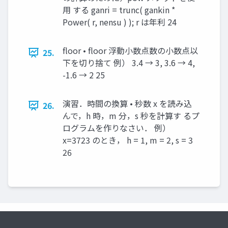
用 する ganri = trunc( gankin *
Power( r, nensu ) ); r は年利 24
floor • floor 浮動小数点数の小数点以
25.
下を切り捨て 例） 3.4 → 3, 3.6 → 4,
-1.6 → 2 25
演習．時間の換算 • 秒数 x を読み込
26.
んで，h 時，m 分，s 秒を計算す るプ
ログラムを作りなさい． 例）
x=3723 のとき， h = 1, m = 2, s = 3
26