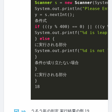
Scanner
s
=
new
Scanner
(System.
System.out.println(
"Please Ent
y = s.nextInt();

if
 (((y % 
400
) == 
0
) || (((y %
System.out.printf(
"%d is leap 
} 
else
 {

に実行される部分

System.out.printf(
"%d is not l
}

条件が成り立たない場合

}

に実行される部分

18
うるう年の判定 実行結果の例 19
19.