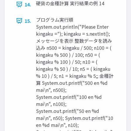
硬貨の金種計算 実行結果の例 14
14.
プログラム実行順
15.
System.out.println("Please Enter
kingaku ="); kingaku = s.nextInt();
メッセージを表示 整数データを読み
込み n500 = kingaku / 500; n100 = (
kingaku % 500 ) / 100; n50 = (
kingaku % 100 ) / 50; n10 = (
kingaku % 50 ) / 10; n5 = ( kingaku
% 10 ) / 5; n1 = kingaku % 5;; 金種計
算 System.out.printf("500 en %d
mai\n", n500);
System.out.printf("100 en %d
mai\n", n100);
System.out.printf("50 en %d
mai\n", n50); System.out.printf("10
en %d mai\n", n10);