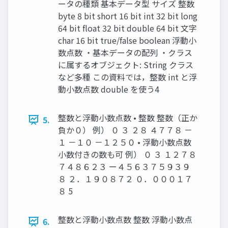
ータの種類 基本データ型 サイズ 整数
byte 8 bit short 16 bit int 32 bit long
64 bit float 32 bit double 64 bit 文字
char 16 bit true/false boolean 浮動小
数点数 ・基本データの配列 ・クラス
に属するオブジェクト: String クラス
など多種 この資料では，整数 int と浮
動小数点数 double を使う4
整数と浮動小数点数 • 整数 整数（正か
5.
負か０） 例） ０ ３ ２８ ４７７８ －
１ －１０ －１２５０ • 浮動小数点数
小数付きの数も可 例） ０ ３ １２７８
７４８６２３ ー４５６３７５９３９
８ ２．１９０８７２ ０．０００１７
８ 5
整数と浮動小数点数 整数 浮動小数点
6.