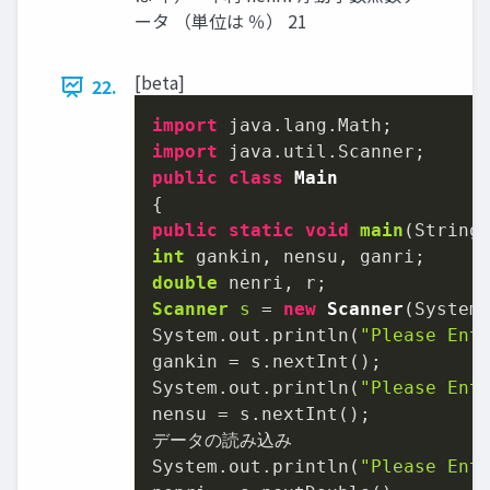
ータ （単位は ％） 21
[beta]
22.
import
import
public
class
Main
public
static
void
main
(String
int
double
Scanner
s
=
new
Scanner
(System.
System.out.println(
"Please Ent
gankin = s.nextInt();

System.out.println(
"Please Ent
nensu = s.nextInt();

データの読み込み

System.out.println(
"Please Ent