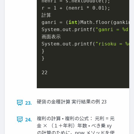
nenri = s.nextDouble();

r = 
1
 + (nenri * 
0.01
);

計算

ganri = (
int
)Math.floor(gankin 
System.out.printf(
"ganri = %d 
画面表示

System.out.printf(
"risoku = %d
}

}

22
硬貨の金種計算 実行結果の例 23
23.
複利の計算 • 複利の公式： 元利 = 元
24.
金 × （１＋年利）年数 • べき乗 xy
の計算のために，pow メソッドを使