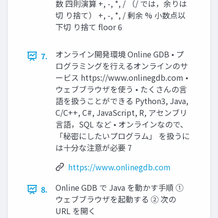
数 四則演算 +, -, *, / （/ では，余りは
切 り捨て） +, -, *, / 剰余 % 小数点以
下切 り捨て floor 6
オンライン開発環境 Online GDB • プ
7.
ログラミングを行えるオンラインのサ
ービス https://www.onlinegdb.com •
ウェブブラウザを使う • たくさんの言
語を扱うことができる Python3, Java,
C/C++, C#, JavaScript, R, アセンブリ
言語，SQL など • オンラインなので、
「秘密にしたいプログラム」 を扱うに
は十分な注意が必要 7
https://www.onlinegdb.com
Online GDB で Java を動かす手順 ①
8.
ウェブブラウザを起動する ② 次の
URL を開く