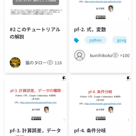
#2 このチュートリアル
pf-2. 式，変数
の解説
python
google col
kunihikokaneko
>100
猫のタロー
116
pf-3. 計算誤差，データ
pf-4. 条件分岐