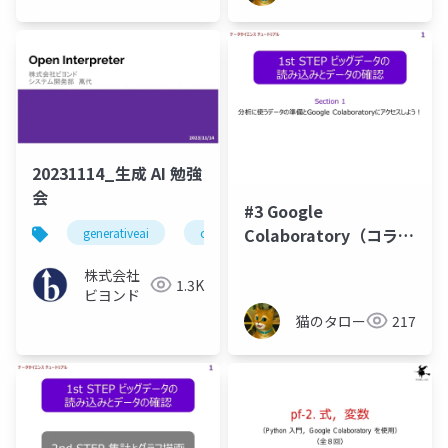
20231114_生成 AI 勉強
会
#3 Google
Colaboratory（コラ
generativeai
openinterpreter
勉強会
ボ）にアクセスしよ
株式会社
う！
1.3K
ビヨンド
猫のタロー
217