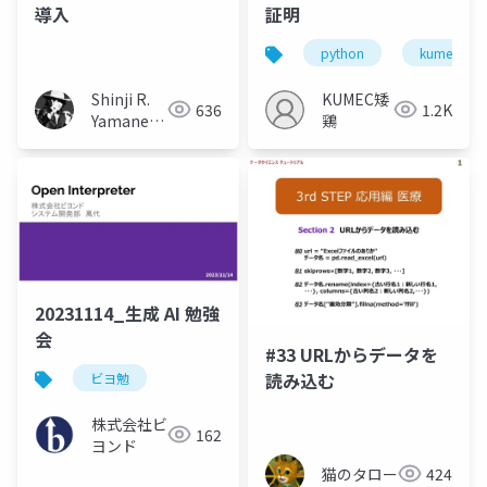
導入
証明
python
kumec
Shinji R.
KUMEC矮
636
1.2K
Yamane
鶏
(山根信二)
20231114_生成 AI 勉強
会
#33 URLからデータを
読み込む
ビヨ勉
株式会社ビ
162
ヨンド
猫のタロー
424