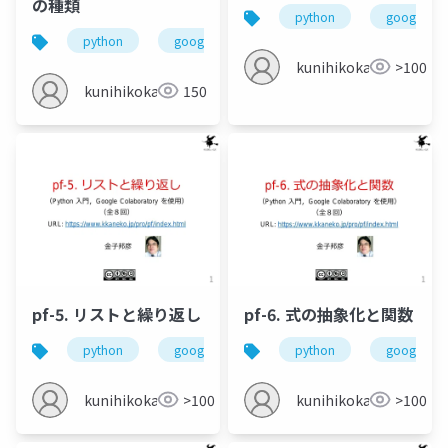
の種類
python
google col
python
google colaboratory
計算誤差
kunihikokaneko
>100
kunihikokaneko
150
pf-5. リストと繰り返し
pf-6. 式の抽象化と関数
python
google colaboratory
python
リスト
google col
繰
kunihikokaneko
>100
kunihikokaneko
>100