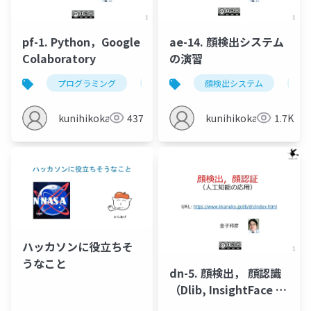
pf-1. Python，Google
ae-14. 顔検出システム
Colaboratory
の演習
プログラミング
ソースコード
顔検出システム
python
顔
p
kunihikokaneko
437
kunihikokaneko
1.7K
ハッカソンに役立ちそ
うなこと
dn-5. 顔検出， 顔認識
（Dlib, InsightFace を
使用）