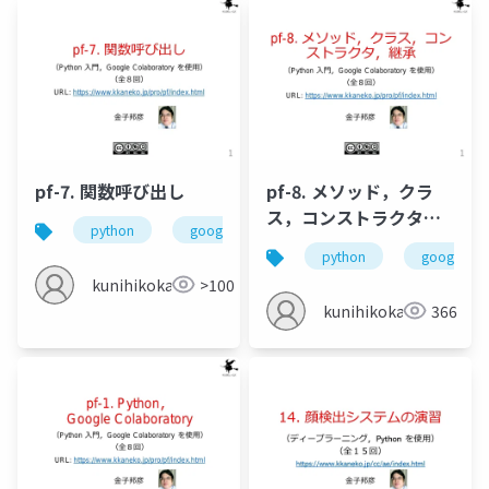
pf-7. 関数呼び出し
pf-8. メソッド，クラ
ス，コンストラクタ，
python
google colaboratory
関数呼び出し
継承
python
google col
kunihikokaneko
>100
kunihikokaneko
366