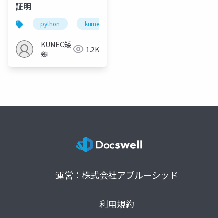
証明
python
kumec
template
モンティ・ホー
KUMEC矮
1.2K
鶏
運営：株式会社アプルーシッド
利用規約