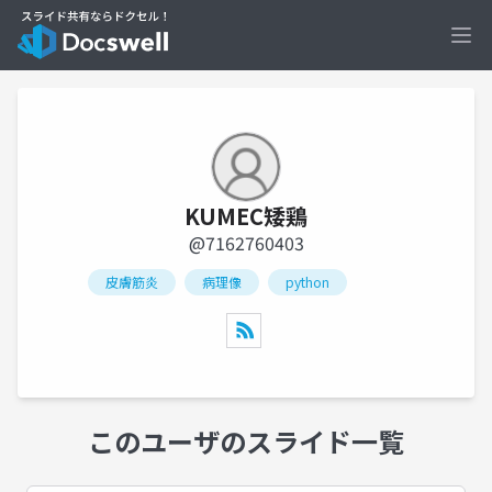
Ope
KUMEC矮鶏
@7162760403
皮膚筋炎
病理像
python
このユーザのスライド一覧