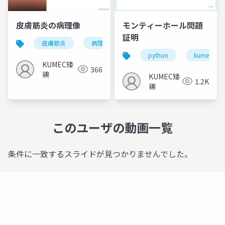
皮膚筋炎の病理像
モンティーホール問題
証明
皮膚筋炎
病理像
gamma
python
kumec
KUMEC矮
366
鶏
KUMEC矮
1.2K
鶏
このユーザの動画一覧
条件に一致するスライドが見つかりませんでした。