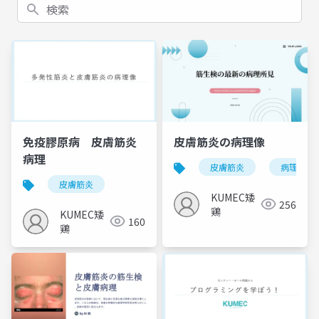
検索
免疫膠原病 皮膚筋炎
皮膚筋炎の病理像
病理
皮膚筋炎
病理像
皮膚筋炎
KUMEC矮
256
鶏
KUMEC矮
160
鶏